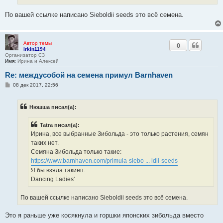
По вашей ссылке написано Sieboldii seeds это всё семена.
Автор темы
0
irkin1194
Организатор СЗ
Имя:
Ирина и Алексей
Re: междусобой на семена примул Barnhaven
С
08 дек 2017, 22:56
о
о
б
Нюшша писал(а):
щ
е
н
Tatra писал(а):
и
е
Ирина, все выбранные Зибольда - это только растения, семян
таких нет.
Семяна Зибольда только такие:
https://www.barnhaven.com/primula-siebo ... ldii-seeds
Я бы взяла такиеп:
Dancing Ladies'
По вашей ссылке написано Sieboldii seeds это всё семена.
Это я раньше уже косякнула и горшки японских зибольда вместо