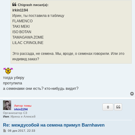
б
Chigrash писал(а):
щ
е
irkin1194
н
Ирин, ты поставила в таблицу
и
е
FLAMENCO
TAKI MEKI
ISO BOTAN
TAMAGAWA ZOME
LILAC CRINOLINE
Это рассада, не семена. Мы, вроде, о семенах говорили. Или это
индивид.заказ?
тогда уберу
протупила
а семенами они есть? кто-нибудь видит?
Автор темы
0
irkin1194
Организатор СЗ
Имя:
Ирина и Алексей
Re: междусобой на семена примул Barnhaven
С
08 дек 2017, 22:33
о