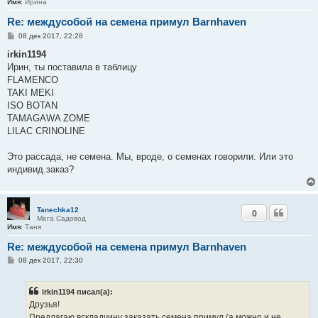
Имя:
Ирина
Re: междусобой на семена примул Barnhaven
С
08 дек 2017, 22:28
о
о
irkin1194
б
Ирин, ты поставила в таблицу
щ
е
FLAMENCO
н
TAKI MEKI
и
е
ISO BOTAN
TAMAGAWA ZOME
LILAC CRINOLINE
Это рассада, не семена. Мы, вроде, о семенах говорили. Или это
индивид.заказ?
Tanechka12
0
Мега Садовод
Имя:
Таня
Re: междусобой на семена примул Barnhaven
С
08 дек 2017, 22:30
о
о
б
irkin1194 писал(а):
щ
е
Друзья!
н
Предлагаю вскладчину заказать семена примул (а можно и не