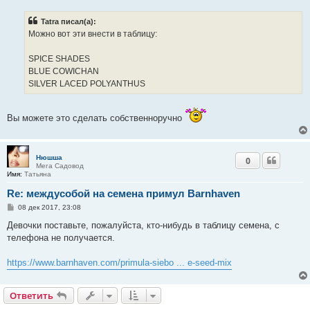
о
б
Tatra писал(а):
щ
е
Можно вот эти внести в таблицу:
н
и
е
SPICE SHADES
BLUE COWICHAN
SILVER LACED POLYANTHUS
Вы можете это сделать собственноручно
Нюшша
0
Мега Садовод
Имя:
Татьяна
Re: междусобой на семена примул Barnhaven
С
08 дек 2017, 23:08
о
о
Девочки поставьте, пожалуйста, кто-нибудь в таблицу семена, с
б
телефона не получается.
щ
е
н
https://www.barnhaven.com/primula-siebo ... e-seed-mix
и
е
Ответить
О
т
в
е
т
и
т
ь