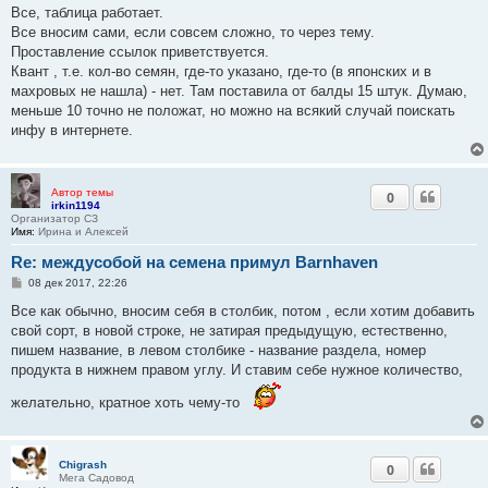
о
Все, таблица работает.
б
Все вносим сами, если совсем сложно, то через тему.
щ
е
Проставление ссылок приветствуется.
н
Квант , т.е. кол-во семян, где-то указано, где-то (в японских и в
и
е
махровых не нашла) - нет. Там поставила от балды 15 штук. Думаю,
меньше 10 точно не положат, но можно на всякий случай поискать
инфу в интернете.
Автор темы
0
irkin1194
Организатор СЗ
Имя:
Ирина и Алексей
Re: междусобой на семена примул Barnhaven
С
08 дек 2017, 22:26
о
о
Все как обычно, вносим себя в столбик, потом , если хотим добавить
б
свой сорт, в новой строке, не затирая предыдущую, естественно,
щ
е
пишем название, в левом столбике - название раздела, номер
н
продукта в нижнем правом углу. И ставим себе нужное количество,
и
е
желательно, кратное хоть чему-то
Chigrash
0
Мега Садовод