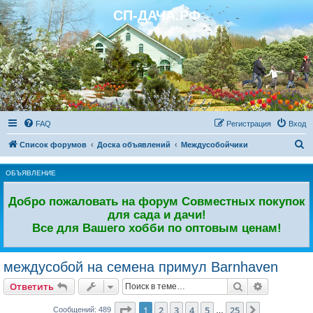
СП-ДАЧА.РФ
Регистрация
FAQ
Р
е
г
и
с
т
р
а
ц
и
я
Вход
П
Список форумов
Доска объявлений
Междусобойчики
о
ОБЪЯВЛЕНИЕ
и
с
Добро пожаловать на форум Совместных покупок
к
для сада и дачи!
Все для Вашего хобби по оптовым ценам!
междусобой на семена примул Barnhaven
Ответить
Поиск
Расширен
О
т
в
е
т
и
т
ь
Страница
1
из
25
1
2
3
4
5
25
След.
Сообщений: 489
…