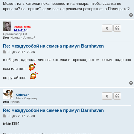
о
Может, их в хотелки пока перенести на январь, чтобы ссылки не
б
пропали? на горшки? если все же решимся разориться в Полицвете?
щ
е
н
и
е
Автор темы
0
irkin1194
Организатор СЗ
Имя:
Ирина и Алексей
Re: междусобой на семена примул Barnhaven
С
08 дек 2017, 22:36
о
о
в общем, сделала лист на хотелки в горшках, потом решим, надо оно
б
щ
нам или нет
е
н
и
не ругайтесь
е
Chigrash
0
Мега Садовод
Имя:
Ирина
Re: междусобой на семена примул Barnhaven
С
08 дек 2017, 22:38
о
о
irkin1194
б
щ
е