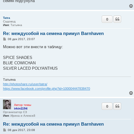
семян подсунула
Tatra
0
Садовод
Имя:
Татьяна
Re: междусобой на семена примул Barnhaven
С
08 дек 2017, 23:07
о
о
Можно вот эти внести в таблицу:
б
щ
е
SPICE SHADES
н
BLUE COWICHAN
и
е
SILVER LACED POLYANTHUS
Татьяна
http://photoshare.ru/user/tatra/
https://www.facebook.com/profile.php?id=100004447838470
Автор темы
0
irkin1194
Организатор СЗ
Имя:
Ирина и Алексей
Re: междусобой на семена примул Barnhaven
С
08 дек 2017, 23:08
о