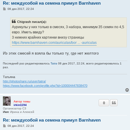
Re: междусобой на семена примул Barnhaven
С
08 дек 2017, 22:24
о
о
б
Chigrash писал(а):
щ
е
Аурикулы у них только в смесях, 3 набора, минимум 35 семян по 4,5
н
евро. Иметь ввиду?
и
е
3 нижних крайних картинки внизу страницы
https://www.barnhaven.com/auriculas/bor ... -auriculas
Иэ этих смесей я взяла бы только ту, где нет желтого
Последний раз редактировалось
Tatra
08 дек 2017, 22:24, всего редактировалось 1
раз.
Татьяна
http://photoshare.ru/user/tatra/
https://www.facebook.com/profile.php?id=100004447838470
Автор темы
0
irkin1194
Организатор СЗ
Имя:
Ирина и Алексей
Re: междусобой на семена примул Barnhaven
С
08 дек 2017, 22:24
о