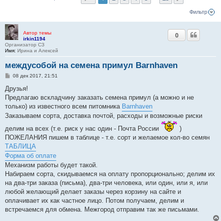
Фильтр
Автор темы
0
irkin1194
Организатор СЗ
Имя:
Ирина и Алексей
междусобой на семена примул Barnhaven
С
08 дек 2017, 21:51
о
о
Друзья!
б
Предлагаю вскладчину заказать семена примул (а можно и не
щ
е
только) из известного всем питомника
Barnhaven
н
Заказываем сорта, доставка почтой, расходы и возможные риски
и
е
делим на всех (т.е. риск у нас один - Почта России
)
ПОЖЕЛАНИЯ пишем в таблице - т.е. сорт и желаемое кол-во семян
ТАБЛИЦА
Форма об оплате
Механизм работы будет такой.
Набираем сорта, скидываемся на оплату пропорционально; делим их
на два-три заказа (письма), два-три человека, или один, или я, или
любой желающий делает заказы через корзину на сайте и
оплачивает их как частное лицо. Потом получаем, делим и
встречаемся для обмена. Межгород отправим так же письмами.