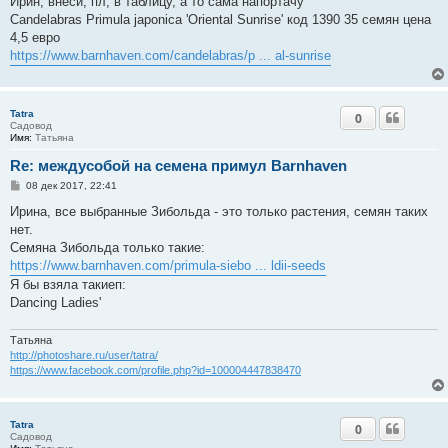
Ирин, внеси, пл, в таблицу, а то сама напортачу
н
Candelabras Primula japonica 'Oriental Sunrise' код 1390 35 семян цена
и
е
4,5 евро
https://www.barnhaven.com/candelabras/p ... al-sunrise
Tatra
0
Садовод
Имя:
Татьяна
Re: междусобой на семена примул Barnhaven
С
08 дек 2017, 22:41
о
о
Ирина, все выбранные Зибольда - это только растения, семян таких
б
нет.
щ
е
Семяна Зибольда только такие:
н
https://www.barnhaven.com/primula-siebo ... ldii-seeds
и
е
Я бы взяла такиеп:
Dancing Ladies'
Татьяна
http://photoshare.ru/user/tatra/
https://www.facebook.com/profile.php?id=100004447838470
Tatra
0
Садовод