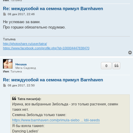
Имя:
Татьяна
Re: междусобой на семена примул Barnhaven
С
08 дек 2017, 22:46
о
о
Не успеваю за вами.
б
Про горшки обязательно подумаю.
щ
е
н
и
Татьяна
е
http://photoshare.ru/user/tatra/
https://www.facebook.com/profile.php?id=100004447838470
Нюшша
0
Мега Садовод
Имя:
Татьяна
Re: междусобой на семена примул Barnhaven
С
08 дек 2017, 22:50
о
о
б
Tatra писал(а):
щ
е
Ирина, все выбранные Зибольда - это только растения, семян
н
таких нет.
и
е
Семяна Зибольда только такие:
https://www.barnhaven.com/primula-siebo ... ldii-seeds
Я бы взяла такиеп:
Dancing Ladies'