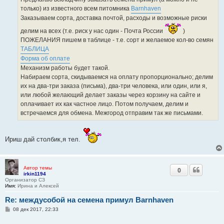
и
е
только) из известного всем питомника
Barnhaven
Заказываем сорта, доставка почтой, расходы и возможные риски
делим на всех (т.е. риск у нас один - Почта России
)
ПОЖЕЛАНИЯ пишем в таблице - т.е. сорт и желаемое кол-во семян
ТАБЛИЦА
Форма об оплате
Механизм работы будет такой.
Набираем сорта, скидываемся на оплату пропорционально; делим
их на два-три заказа (письма), два-три человека, или один, или я,
или любой желающий делает заказы через корзину на сайте и
оплачивает их как частное лицо. Потом получаем, делим и
встречаемся для обмена. Межгород отправим так же письмами.
Ириш дай столбик,я тел.
Автор темы
0
irkin1194
Организатор СЗ
Имя:
Ирина и Алексей
Re: междусобой на семена примул Barnhaven
С
08 дек 2017, 22:33
о
о