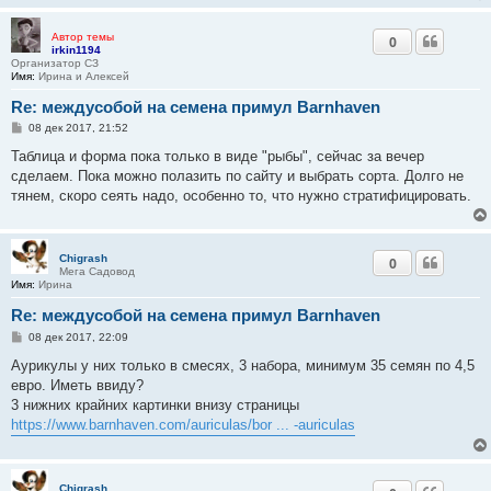
Автор темы
0
irkin1194
Организатор СЗ
Имя:
Ирина и Алексей
Re: междусобой на семена примул Barnhaven
С
08 дек 2017, 21:52
о
о
Таблица и форма пока только в виде "рыбы", сейчас за вечер
б
сделаем. Пока можно полазить по сайту и выбрать сорта. Долго не
щ
е
тянем, скоро сеять надо, особенно то, что нужно стратифицировать.
н
и
е
Chigrash
0
Мега Садовод
Имя:
Ирина
Re: междусобой на семена примул Barnhaven
С
08 дек 2017, 22:09
о
о
Аурикулы у них только в смесях, 3 набора, минимум 35 семян по 4,5
б
евро. Иметь ввиду?
щ
е
3 нижних крайних картинки внизу страницы
н
https://www.barnhaven.com/auriculas/bor ... -auriculas
и
е
Chigrash