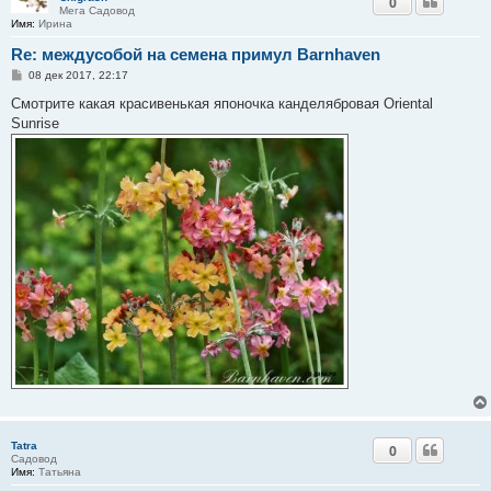
0
Мега Садовод
Имя:
Ирина
Re: междусобой на семена примул Barnhaven
С
08 дек 2017, 22:17
о
о
Смотрите какая красивенькая японочка канделябровая Oriental
б
Sunrise
щ
е
н
и
е
Tatra
0
Садовод
Имя:
Татьяна