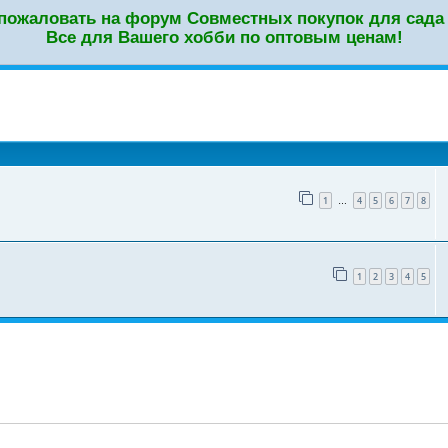
пожаловать на форум Совместных покупок для сада 
Все для Вашего хобби по оптовым ценам!
оиск
1
4
5
6
7
8
…
1
2
3
4
5