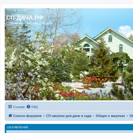
Регистрация
СП-ДАЧА.РФ
Совместные закупки для дачи
Ссылки
FAQ
Список форумов
СП-закупки для дачи и сада
Общее о закупках
О
ОБЪЯВЛЕНИЕ