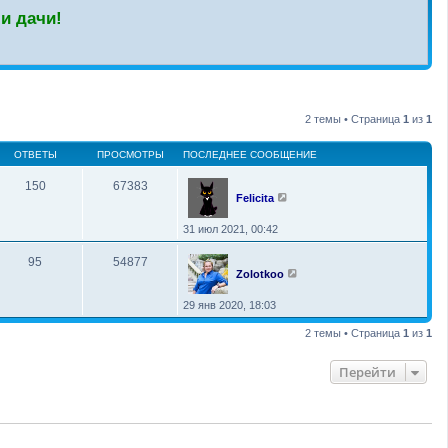
и дачи!
2 темы • Страница
1
из
1
ОТВЕТЫ
ПРОСМОТРЫ
ПОСЛЕДНЕЕ СООБЩЕНИЕ
150
67383
Felicita
31 июл 2021, 00:42
95
54877
Zolotkoo
29 янв 2020, 18:03
2 темы • Страница
1
из
1
Перейти