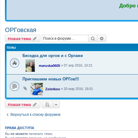
Добро 
ОРГовская
Новая тема
Поиск
Расширенный п
Н
о
в
а
я
т
е
м
а
ТЕМЫ
Беседка для оргов и с Оргами
»
07 апр 2016, 10:21
maruska0605
Приглашаем новых ОРГов!!!
»
20 мар 2016, 18:01
Zolotkoo
Новая тема
Н
о
в
а
я
т
е
м
а
Вернуться к списку форумов
ПРАВА ДОСТУПА
Вы
не можете
начинать темы