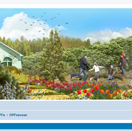
РГи
ОРГовская