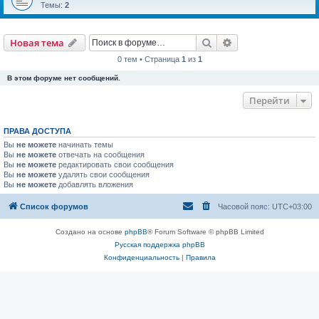
Темы:
2
Новая тема
Поиск
Расширенный пои
Н
о
в
а
я
т
е
м
а
0 тем • Страница
1
из
1
В этом форуме нет сообщений.
Перейти
ПРАВА ДОСТУПА
Вы
не можете
начинать темы
Вы
не можете
отвечать на сообщения
Вы
не можете
редактировать свои сообщения
Вы
не можете
удалять свои сообщения
Вы
не можете
добавлять вложения
Список форумов
Часовой пояс:
UTC+03:00
Создано на основе
phpBB
® Forum Software © phpBB Limited
Русская поддержка phpBB
Конфиденциальность
|
Правила