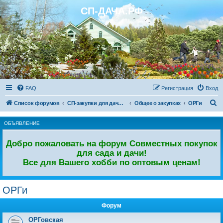
СП-ДАЧА.РФ
Регистрация
FAQ
Р
е
г
и
с
т
р
а
ц
и
я
Вход
П
Список форумов
СП-закупки для дачи и сада
Общее о закупках
ОРГи
о
ОБЪЯВЛЕНИЕ
и
с
Добро пожаловать на форум Совместных покупок
к
для сада и дачи!
Все для Вашего хобби по оптовым ценам!
ОРГи
Форум
ОРГовская