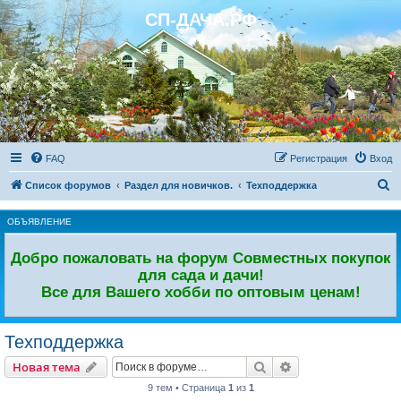
СП-ДАЧА.РФ
Регистрация
FAQ
Р
е
г
и
с
т
р
а
ц
и
я
Вход
П
Список форумов
Раздел для новичков.
Техподдержка
о
ОБЪЯВЛЕНИЕ
и
с
Добро пожаловать на форум Совместных покупок
к
для сада и дачи!
Все для Вашего хобби по оптовым ценам!
Техподдержка
Новая тема
Поиск
Расширенный пои
Н
о
в
а
я
т
е
м
а
9 тем • Страница
1
из
1