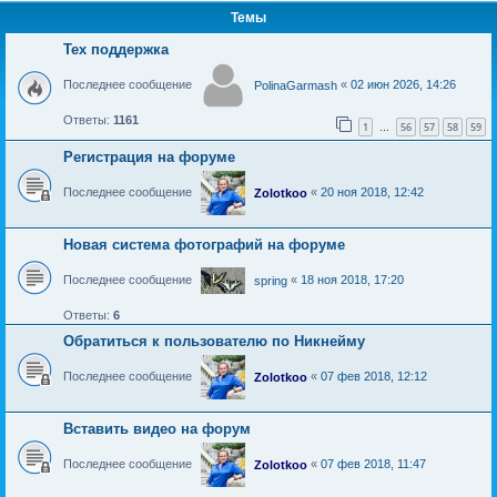
Темы
Тех поддержка
Последнее сообщение
«
02 июн 2026, 14:26
PolinaGarmash
Ответы:
1161
1
56
57
58
59
…
Регистрация на форуме
Последнее сообщение
«
20 ноя 2018, 12:42
Zolotkoo
Новая система фотографий на форуме
Последнее сообщение
«
18 ноя 2018, 17:20
spring
Ответы:
6
Обратиться к пользователю по Никнейму
Последнее сообщение
«
07 фев 2018, 12:12
Zolotkoo
Вставить видео на форум
Последнее сообщение
«
07 фев 2018, 11:47
Zolotkoo