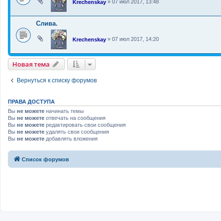
»
07 июл 2017, 13:48
Krechenskay
Слива.
»
07 июл 2017, 14:20
Krechenskay
Новая тема
Н
о
в
а
я
т
е
м
а
Вернуться к списку форумов
ПРАВА ДОСТУПА
Вы
не можете
начинать темы
Вы
не можете
отвечать на сообщения
Вы
не можете
редактировать свои сообщения
Вы
не можете
удалять свои сообщения
Вы
не можете
добавлять вложения
Связаться с
Список форумов
администрацией