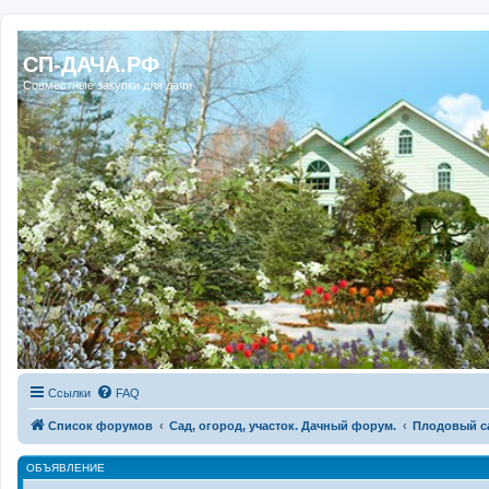
Регистрация
СП-ДАЧА.РФ
Совместные закупки для дачи
Ссылки
FAQ
Список форумов
Сад, огород, участок. Дачный форум.
Плодовый с
ОБЪЯВЛЕНИЕ