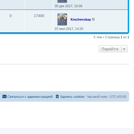
05 дек 2017, 10:08
0
17400
Krechenskay
07 июл 2017, 14:20
5 тем • Страница
1
из
1
Перейти
С
в
я
з
а
т
ь
с
я
с
а
д
м
и
н
и
с
т
р
а
ц
и
е
й
Удалить cookies
Часовой пояс:
UTC+03:00