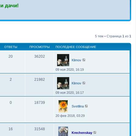
и дачи!
5 тем • Страница
1
из
1
ОТВЕТЫ
ПРОСМОТРЫ
ПОСЛЕДНЕЕ СООБЩЕНИЕ
20
36202
Klimov
09 ноя 2020, 16:19
2
21982
Klimov
09 ноя 2020, 16:17
0
18739
Svetllina
20 фев 2018, 03:29
16
31548
Krechenskay