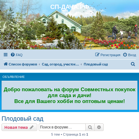
СП-ДАЧА.РФ
Регистрация
FAQ
Р
е
г
и
с
т
р
а
ц
и
я
Вход
П
Список форумов
Сад, огород, участок. Дачный форум.
Плодовый сад
о
ОБЪЯВЛЕНИЕ
и
с
Добро пожаловать на форум Совместных покупок
к
для сада и дачи!
Все для Вашего хобби по оптовым ценам!
Плодовый сад
Новая тема
Поиск
Расширенный пои
Н
о
в
а
я
т
е
м
а
5 тем • Страница
1
из
1