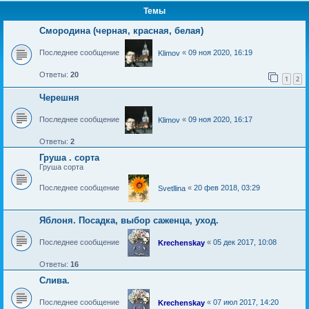
Темы
Смородина (черная, красная, белая)
Последнее сообщение
«
09 ноя 2020, 16:19
Klimov
Ответы:
20
1
2
Черешня
Последнее сообщение
«
09 ноя 2020, 16:17
Klimov
Ответы:
2
Груша . сорта
Груша сорта
Последнее сообщение
«
20 фев 2018, 03:29
Svetllina
Яблоня. Посадка, выбор саженца, уход.
Последнее сообщение
«
05 дек 2017, 10:08
Krechenskay
Ответы:
16
Слива.
Последнее сообщение
«
07 июл 2017, 14:20
Krechenskay