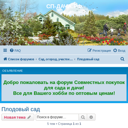
СП-ДАЧА.РФ
Регистрация
FAQ
Р
е
г
и
с
т
р
а
ц
и
я
Вход
П
Список форумов
Сад, огород, участок. Дачный форум.
Плодовый сад
о
ОБЪЯВЛЕНИЕ
и
с
Добро пожаловать на форум Совместных покупок
к
для сада и дачи!
Все для Вашего хобби по оптовым ценам!
Плодовый сад
Новая тема
Поиск
Расширенный пои
Н
о
в
а
я
т
е
м
а
5 тем • Страница
1
из
1