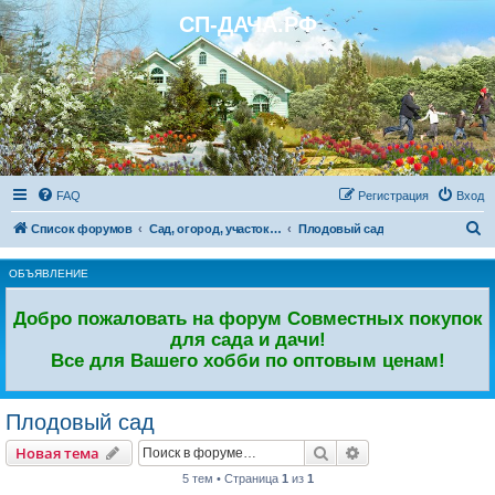
СП-ДАЧА.РФ
Регистрация
FAQ
Р
е
г
и
с
т
р
а
ц
и
я
Вход
П
Список форумов
Сад, огород, участок. Дачный форум.
Плодовый сад
о
ОБЪЯВЛЕНИЕ
и
с
Добро пожаловать на форум Совместных покупок
к
для сада и дачи!
Все для Вашего хобби по оптовым ценам!
Плодовый сад
Новая тема
Поиск
Расширенный пои
Н
о
в
а
я
т
е
м
а
5 тем • Страница
1
из
1