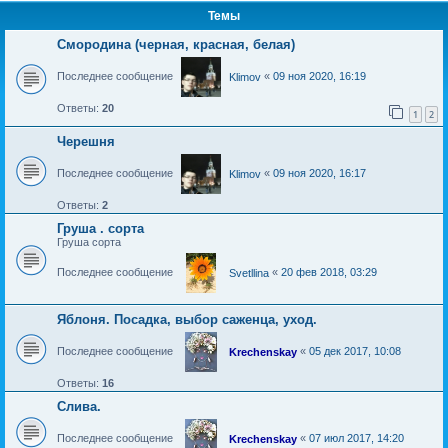
Темы
Смородина (черная, красная, белая)
Последнее сообщение
«
09 ноя 2020, 16:19
Klimov
Ответы:
20
1
2
Черешня
Последнее сообщение
«
09 ноя 2020, 16:17
Klimov
Ответы:
2
Груша . сорта
Груша сорта
Последнее сообщение
«
20 фев 2018, 03:29
Svetllina
Яблоня. Посадка, выбор саженца, уход.
Последнее сообщение
«
05 дек 2017, 10:08
Krechenskay
Ответы:
16
Слива.
Последнее сообщение
«
07 июл 2017, 14:20
Krechenskay