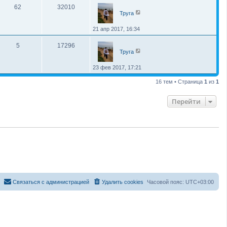
62
32010
Труга
21 апр 2017, 16:34
5
17296
Труга
23 фев 2017, 17:21
16 тем • Страница
1
из
1
Перейти
С
в
я
з
а
т
ь
с
я
с
а
д
м
и
н
и
с
т
р
а
ц
и
е
й
Удалить cookies
Часовой пояс:
UTC+03:00