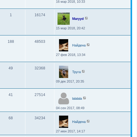
16 мар 2018, 10:33
1
16174
Maryyd
15 мар 2018, 20:42
188
48503
Найдена
27 фев 2018, 13:34
49
32368
Труга
09 дек 2017, 20:35
41
27514
lalalala
04 сен 2017, 08:49
68
34234
Найдена
27 июн 2017, 14:17