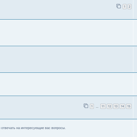
1
2
1
11
12
13
14
15
…
 отвечать на интересующие вас вопросы.