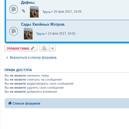
Дафны.
»
25 фев 2017, 19:55
Труга
Сады Хвойных Мэтров.
»
14 фев 2017, 16:52
Труга
Новая тема
Н
о
в
а
я
т
е
м
а
Вернуться к списку форумов
ПРАВА ДОСТУПА
Вы
не можете
начинать темы
Вы
не можете
отвечать на сообщения
Вы
не можете
редактировать свои сообщения
Вы
не можете
удалять свои сообщения
Вы
не можете
добавлять вложения
Связаться с
Список форумов
администрацией