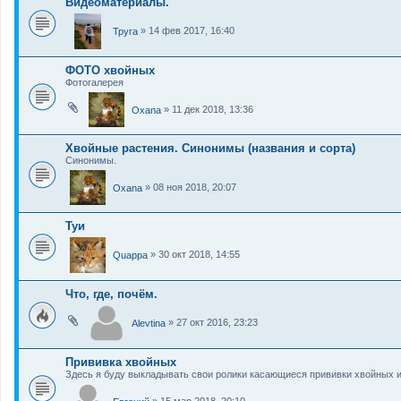
Видеоматериалы.
»
14 фев 2017, 16:40
Труга
ФОТО хвойных
Фотогалерея
»
11 дек 2018, 13:36
Oxana
Хвойные растения. Синонимы (названия и сорта)
Синонимы.
»
08 ноя 2018, 20:07
Oxana
Туи
»
30 окт 2018, 14:55
Quappa
Что, где, почём.
»
27 окт 2016, 23:23
Alevtina
Прививка хвойных
Здесь я буду выкладывать свои ролики касающиеся прививки хвойных и
»
15 мар 2018, 20:10