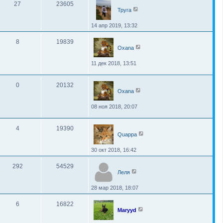
27
23605
Труга
14 апр 2019, 13:32
8
19839
Oxana
11 дек 2018, 13:51
0
20132
Oxana
08 ноя 2018, 20:07
4
19390
Quappa
30 окт 2018, 16:42
292
54529
Леля
28 мар 2018, 18:07
6
16822
Maryyd