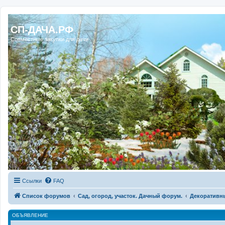
Регистрация
СП-ДАЧА.РФ
Совместные закупки для дачи
Ссылки
FAQ
Список форумов
Сад, огород, участок. Дачный форум.
Декоративн
ОБЪЯВЛЕНИЕ