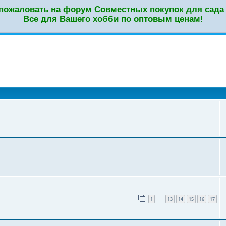
пожаловать на форум Совместных покупок для сада 
Все для Вашего хобби по оптовым ценам!
оиск
1
13
14
15
16
17
…