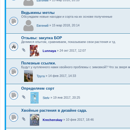
Евгений
Ведьмины метлы
Обсуждаем новые находки и сорта на их основе полученные
»
15 мар 2018, 20:14
Евгений
Отзывы: закупка БОР
Делимся опытом, сравниваем, показываем свои растения и тд.
»
24 окт 2017, 12:07
Lunnaya
Полезные ссылки.
Будут у купленного нами хвойного проблемы с зимовкой? Что за зверя 
»
14 фев 2017, 14:33
Труга
Определяем сорт
»
19 янв 2017, 20:25
Stelv
Хвойные растения в дизайне сада.
»
10 фев 2017, 18:46
Krechenskay