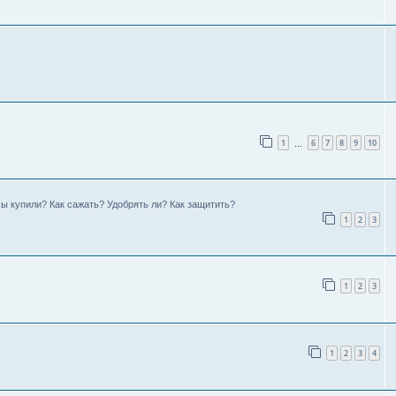
1
6
7
8
9
10
…
мы купили? Как сажать? Удобрять ли? Как защитить?
1
2
3
1
2
3
1
2
3
4