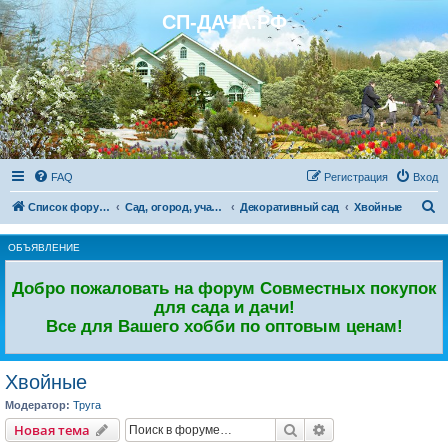
СП-ДАЧА.РФ
Регистрация
FAQ
Р
е
г
и
с
т
р
а
ц
и
я
Вход
П
Список форумов
Сад, огород, участок. Дачный форум.
Декоративный сад
Хвойные
о
ОБЪЯВЛЕНИЕ
и
с
Добро пожаловать на форум Совместных покупок
к
для сада и дачи!
Все для Вашего хобби по оптовым ценам!
Хвойные
Модератор:
Труга
Новая тема
Поиск
Расширенный пои
Н
о
в
а
я
т
е
м
а