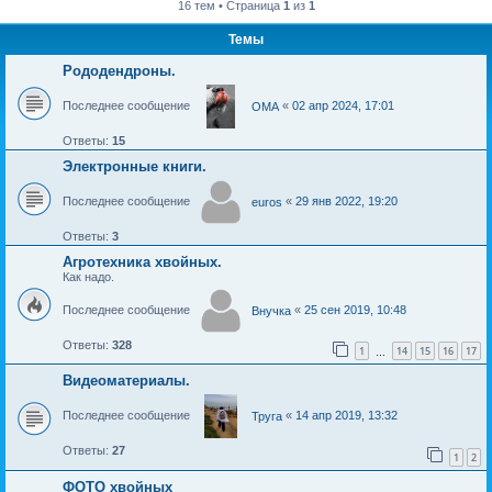
16 тем • Страница
1
из
1
Темы
Рододендроны.
Последнее сообщение
«
02 апр 2024, 17:01
OMA
Ответы:
15
Электронные книги.
Последнее сообщение
«
29 янв 2022, 19:20
euros
Ответы:
3
Агротехника хвойных.
Как надо.
Последнее сообщение
«
25 сен 2019, 10:48
Внучка
Ответы:
328
1
14
15
16
17
…
Видеоматериалы.
Последнее сообщение
«
14 апр 2019, 13:32
Труга
Ответы:
27
1
2
ФОТО хвойных