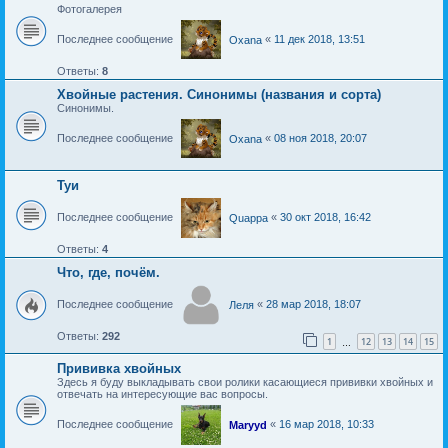
Фотогалерея
Последнее сообщение
«
11 дек 2018, 13:51
Oxana
Ответы:
8
Хвойные растения. Синонимы (названия и сорта)
Синонимы.
Последнее сообщение
«
08 ноя 2018, 20:07
Oxana
Туи
Последнее сообщение
«
30 окт 2018, 16:42
Quappa
Ответы:
4
Что, где, почём.
Последнее сообщение
«
28 мар 2018, 18:07
Леля
Ответы:
292
1
12
13
14
15
…
Прививка хвойных
Здесь я буду выкладывать свои ролики касающиеся прививки хвойных и
отвечать на интересующие вас вопросы.
Последнее сообщение
«
16 мар 2018, 10:33
Maryyd