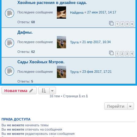
Хвойные растения в дизайне сада.
Последнее сообщение
«
27 июн 2017, 14:17
Найдена
Ответы:
68
1
2
3
4
Дафны.
Последнее сообщение
«
21 апр 2017, 16:34
Труга
Ответы:
62
1
2
3
4
Сады Хвойных Мэтров.
Последнее сообщение
«
23 фев 2017, 17:21
Труга
Ответы:
5
Новая тема
Н
о
в
а
я
т
е
м
а
16 тем • Страница
1
из
1
Перейти
ПРАВА ДОСТУПА
Вы
не можете
начинать темы
Вы
не можете
отвечать на сообщения
Вы
не можете
редактировать свои сообщения