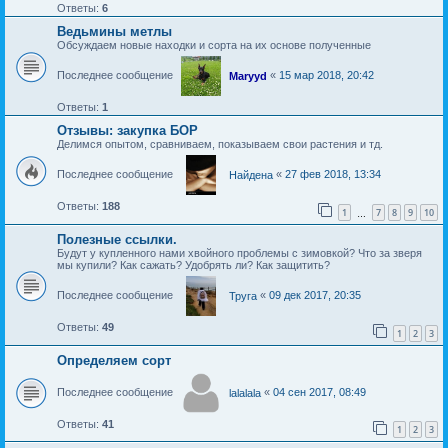
Ответы:
6
Ведьмины метлы
Обсуждаем новые находки и сорта на их основе полученные
Последнее сообщение
«
15 мар 2018, 20:42
Maryyd
Ответы:
1
Отзывы: закупка БОР
Делимся опытом, сравниваем, показываем свои растения и тд.
Последнее сообщение
«
27 фев 2018, 13:34
Найдена
Ответы:
188
1
7
8
9
10
…
Полезные ссылки.
Будут у купленного нами хвойного проблемы с зимовкой? Что за зверя
мы купили? Как сажать? Удобрять ли? Как защитить?
Последнее сообщение
«
09 дек 2017, 20:35
Труга
Ответы:
49
1
2
3
Определяем сорт
Последнее сообщение
«
04 сен 2017, 08:49
lalalala
Ответы:
41
1
2
3