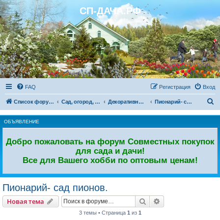
СП-ДАЧА.РФ
Регистрация
FAQ
Р
е
г
и
с
т
р
а
ц
и
я
Вход
П
Список форумов
Сад, огород, участок. Дачный форум.
Декоративный сад
Пионарий- сад пионов.
о
ОБЪЯВЛЕНИЕ
и
с
Добро пожаловать на форум Совместных покупок
к
для сада и дачи!
Все для Вашего хобби по оптовым ценам!
Пионарий- сад пионов.
Новая тема
Поиск
Расширенный пои
Н
о
в
а
я
т
е
м
а
3 темы • Страница
1
из
1