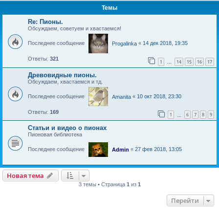
Темы
Re: Пионы.
Обсуждаем, советуем и хвастаемся!
Последнее сообщение
«
14 дек 2018, 19:35
Progalinka
Ответы:
321
1
14
15
16
17
…
Древовидные пионы.
Обсуждаем, хвастаемся и тд.
Последнее сообщение
«
10 окт 2018, 23:30
Amanita
Ответы:
169
1
6
7
8
9
…
Статьи и видео о пионах
Пионовая библиотека
Последнее сообщение
«
27 фев 2018, 13:05
Admin
Новая тема
Н
о
в
а
я
т
е
м
а
3 темы • Страница
1
из
1
Перейти