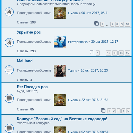
Обсуждаем, самостоятельно вписываем в таблицу.
Последнее сообщение
«
06 ноя 2017, 08:41
Oxana
Ответы:
198
1
7
8
9
10
…
Укрытие роз
Последнее сообщение
«
30 окт 2017, 12:17
ЕкатеринаВо
Ответы:
293
1
12
13
14
15
…
Meilland
Последнее сообщение
«
16 окт 2017, 10:23
Таняс
Ответы:
4
Re: Посадка роз.
Куда, как и тд.
Последнее сообщение
«
22 окт 2016, 21:34
Oxana
Ответы:
85
1
2
3
4
5
Конкурс "Розовый сад" на Вестнике садовода!
Участникам конкурса!
Последнее сообщение
«
02 окт 2016, 09:57
Oxana