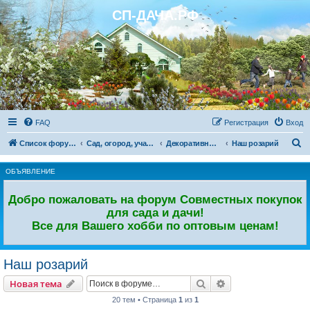
СП-ДАЧА.РФ
Регистрация
FAQ
Р
е
г
и
с
т
р
а
ц
и
я
Вход
П
Список форумов
Сад, огород, участок. Дачный форум.
Декоративный сад
Наш розарий
о
ОБЪЯВЛЕНИЕ
и
с
Добро пожаловать на форум Совместных покупок
к
для сада и дачи!
Все для Вашего хобби по оптовым ценам!
Наш розарий
Новая тема
Поиск
Расширенный пои
Н
о
в
а
я
т
е
м
а
20 тем • Страница
1
из
1