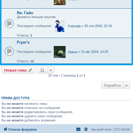
Re: Гийо
Делимся личным опытом.
Последнее сообщение
«
26 сен 2016, 22:16
Pulchella
Ответы:
1
Fryer's
Последнее сообщение
«
21 авг 2016, 14:25
Ирвен
Ответы:
12
Новая тема
Н
о
в
а
я
т
е
м
а
20 тем • Страница
1
из
1
Перейти
ПРАВА ДОСТУПА
Вы
не можете
начинать темы
Вы
не можете
отвечать на сообщения
Вы
не можете
редактировать свои сообщения
Вы
не можете
удалять свои сообщения
Вы
не можете
добавлять вложения
Список форумов
Часовой пояс:
UTC+03:00