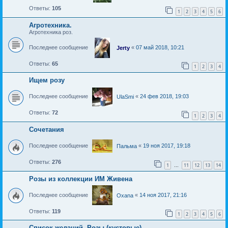
Ответы:
105
1
2
3
4
5
6
Агротехника.
Агротехника роз.
Последнее сообщение
«
07 май 2018, 10:21
Jerty
Ответы:
65
1
2
3
4
Ищем розу
Последнее сообщение
«
24 фев 2018, 19:03
UlaSmi
Ответы:
72
1
2
3
4
Сочетания
Последнее сообщение
«
19 ноя 2017, 19:18
Пальма
Ответы:
276
1
11
12
13
14
…
Розы из коллекции ИМ Живена
Последнее сообщение
«
14 ноя 2017, 21:16
Oxana
Ответы:
119
1
2
3
4
5
6
Список желаний. Розы (кустовые).