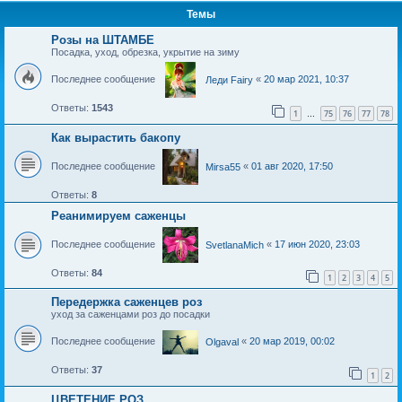
Темы
Розы на ШТАМБЕ
Посадка, уход, обрезка, укрытие на зиму
Последнее сообщение
«
20 мар 2021, 10:37
Леди Fairy
Ответы:
1543
1
75
76
77
78
…
Как вырастить бакопу
Последнее сообщение
«
01 авг 2020, 17:50
Mirsa55
Ответы:
8
Реанимируем саженцы
Последнее сообщение
«
17 июн 2020, 23:03
SvetlanaMich
Ответы:
84
1
2
3
4
5
Передержка саженцев роз
уход за саженцами роз до посадки
Последнее сообщение
«
20 мар 2019, 00:02
Olgaval
Ответы:
37
1
2
ЦВЕТЕНИЕ РОЗ