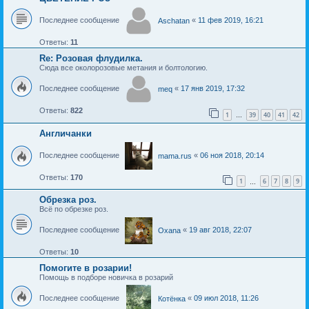
Последнее сообщение
«
11 фев 2019, 16:21
Aschatan
Ответы:
11
Re: Розовая флудилка.
Сюда все околорозовые метания и болтологию.
Последнее сообщение
«
17 янв 2019, 17:32
meq
Ответы:
822
1
39
40
41
42
…
Англичанки
Последнее сообщение
«
06 ноя 2018, 20:14
mama.rus
Ответы:
170
1
6
7
8
9
…
Обрезка роз.
Всё по обрезке роз.
Последнее сообщение
«
19 авг 2018, 22:07
Oxana
Ответы:
10
Помогите в розарии!
Помощь в подборе новичка в розарий
Последнее сообщение
«
09 июл 2018, 11:26
Котёнка