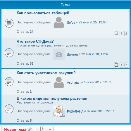
Темы
Как пользоваться таблицей.
Последнее сообщение
«
22 июл 2025, 12:06
Sofya
Ответы:
24
1
2
Что такое СП-Дача?
Кто мы и как купить растения и т.д. за полцены.
Последнее сообщение
«
22 янв 2018, 17:37
Далена
Ответы:
36
1
2
Как стать участником закупки?
Последнее сообщение
«
19 сен 2017, 12:03
Aschatan
Ответы:
1
В каком виде мы получаем растения
Растения из питомников
Последнее сообщение
«
02 ноя 2016, 22:37
РАВАЛАНА
Ответы:
5
Новая тема
Н
о
в
а
я
т
е
м
а