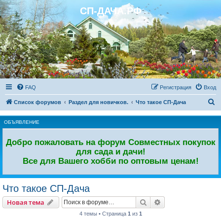
СП-ДАЧА.РФ
Регистрация
FAQ
Р
е
г
и
с
т
р
а
ц
и
я
Вход
П
Список форумов
Раздел для новичков.
Что такое СП-Дача
о
ОБЪЯВЛЕНИЕ
и
с
Добро пожаловать на форум Совместных покупок
к
для сада и дачи!
Все для Вашего хобби по оптовым ценам!
Что такое СП-Дача
Новая тема
Поиск
Расширенный пои
Н
о
в
а
я
т
е
м
а
4 темы • Страница
1
из
1