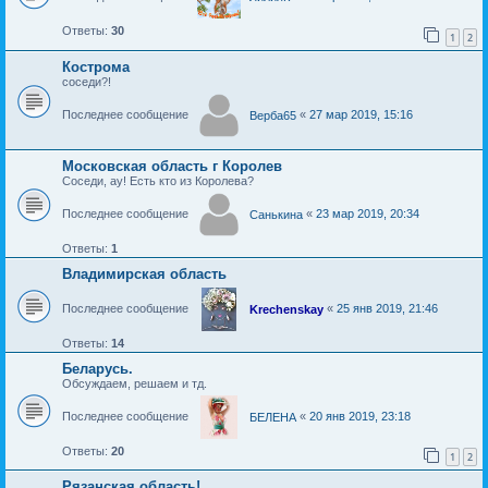
Ответы:
30
1
2
Кострома
соседи?!
Последнее сообщение
«
27 мар 2019, 15:16
Верба65
Московская область г Королев
Соседи, ау! Есть кто из Королева?
Последнее сообщение
«
23 мар 2019, 20:34
Санькина
Ответы:
1
Владимирская область
Последнее сообщение
«
25 янв 2019, 21:46
Krechenskay
Ответы:
14
Беларусь.
Обсуждаем, решаем и тд.
Последнее сообщение
«
20 янв 2019, 23:18
БЕЛЕНА
Ответы:
20
1
2
Рязанская область!