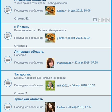
У кого дачи в этих краях - объединяемся!
Последнее сообщение
«
14 дек 2018, 18:06
jullieta
Ответы:
52
1
2
3
г. Рязань
Кто проживает в г. Рязань объединяемся!
Последнее сообщение
«
26 окт 2018, 23:14
jullieta
Ответы:
1
Липецкая область
Соседи?!
Последнее сообщение
«
22 апр 2018, 07:28
Надежда85
Татарстан.
Казань, Набережные Челны и их соседи.
Последнее сообщение
«
04 апр 2018, 13:37
mika2011
Ответы:
7
Тульская область
Последнее сообщение
«
23 мар 2018, 17:17
Hellen