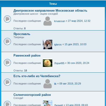
Темы
Дмитровское направление Московская область
Дмитровское шоссе - ищем соседей
Последнее сообщение
«
27 мар 2024, 12:32
kruassan
Ответы:
8
Ярославль
Тверицы
Последнее сообщение
«
15 дек 2023, 10:03
iglaros
Раменский район
Последнее сообщение
«
30 сен 2020, 20:24
Лора495
Ответы:
18
Есть кто-либо из Челябинска?
Последнее сообщение
«
09 авг 2019, 20:29
lik
Солнечногорский район
Соседи!
Последнее сообщение
«
13 апр 2019, 09:43
ЛилияК