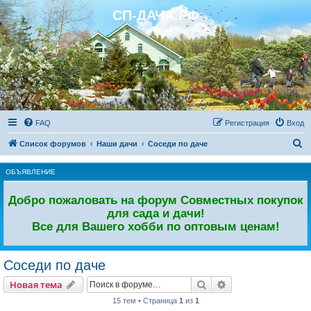
СП-ДАЧА.РФ
Регистрация
FAQ
Р
е
г
и
с
т
р
а
ц
и
я
Вход
П
Список форумов
Наши дачи
Соседи по даче
о
ОБЪЯВЛЕНИЕ
и
с
Добро пожаловать на форум Совместных покупок
к
для сада и дачи!
Все для Вашего хобби по оптовым ценам!
Соседи по даче
Новая тема
Поиск
Расширенный пои
Н
о
в
а
я
т
е
м
а
15 тем • Страница
1
из
1