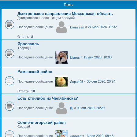
Темы
Дмитровское направление Московская область
Дмитровское шоссе - ищем соседей
Последнее сообщение
«
27 мар 2024, 12:32
kruassan
Ответы:
8
Ярославль
Тверицы
Последнее сообщение
«
15 дек 2023, 10:03
iglaros
Раменский район
Последнее сообщение
«
30 сен 2020, 20:24
Лора495
Ответы:
18
Есть кто-либо из Челябинска?
Последнее сообщение
«
09 авг 2019, 20:29
lik
Солнечногорский район
Соседи!
Последнее сообщение
«
13 апр 2019, 09:43
ЛилияК