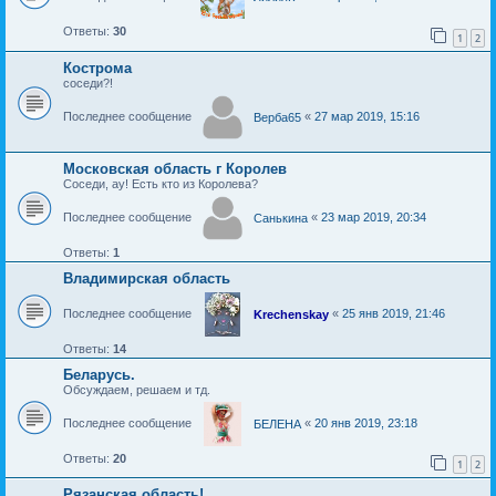
Ответы:
30
1
2
Кострома
соседи?!
Последнее сообщение
«
27 мар 2019, 15:16
Верба65
Московская область г Королев
Соседи, ау! Есть кто из Королева?
Последнее сообщение
«
23 мар 2019, 20:34
Санькина
Ответы:
1
Владимирская область
Последнее сообщение
«
25 янв 2019, 21:46
Krechenskay
Ответы:
14
Беларусь.
Обсуждаем, решаем и тд.
Последнее сообщение
«
20 янв 2019, 23:18
БЕЛЕНА
Ответы:
20
1
2
Рязанская область!