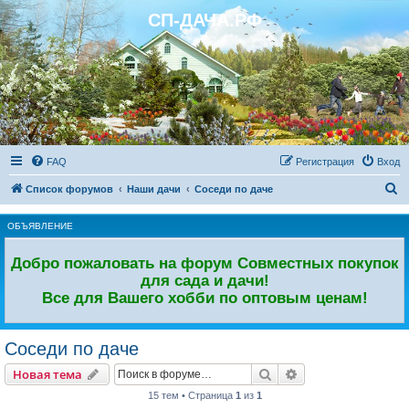
СП-ДАЧА.РФ
Регистрация
FAQ
Р
е
г
и
с
т
р
а
ц
и
я
Вход
П
Список форумов
Наши дачи
Соседи по даче
о
ОБЪЯВЛЕНИЕ
и
с
Добро пожаловать на форум Совместных покупок
к
для сада и дачи!
Все для Вашего хобби по оптовым ценам!
Соседи по даче
Новая тема
Поиск
Расширенный пои
Н
о
в
а
я
т
е
м
а
15 тем • Страница
1
из
1