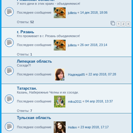
У кого дачи в этих краях - объединяемся!
Последнее сообщение
«
14 дек 2018, 18:06
jullieta
Ответы:
52
1
2
3
г. Рязань
Кто проживает в г. Рязань объединяемся!
Последнее сообщение
«
26 окт 2018, 23:14
jullieta
Ответы:
1
Липецкая область
Соседи?!
Последнее сообщение
«
22 апр 2018, 07:28
Надежда85
Татарстан.
Казань, Набережные Челны и их соседи.
Последнее сообщение
«
04 апр 2018, 13:37
mika2011
Ответы:
7
Тульская область
Последнее сообщение
«
23 мар 2018, 17:17
Hellen