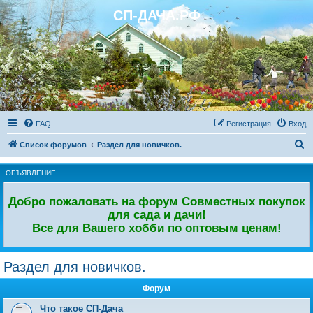
СП-ДАЧА.РФ
Регистрация
FAQ
Р
е
г
и
с
т
р
а
ц
и
я
Вход
П
Список форумов
Раздел для новичков.
о
ОБЪЯВЛЕНИЕ
и
с
Добро пожаловать на форум Совместных покупок
к
для сада и дачи!
Все для Вашего хобби по оптовым ценам!
Раздел для новичков.
Форум
Что такое СП-Дача