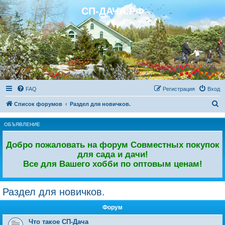
СП-ДАЧА.РФ
Регистрация
FAQ
Р
е
г
и
с
т
р
а
ц
и
я
Вход
П
Список форумов
Раздел для новичков.
о
ОБЪЯВЛЕНИЕ
и
с
Добро пожаловать на форум Совместных покупок
к
для сада и дачи!
Все для Вашего хобби по оптовым ценам!
Раздел для новичков.
Форум
Что такое СП-Дача