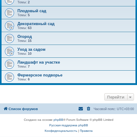
Темы:
2
Плодовый сад
Темы:
5
Декоративный сад
Темы:
63
Огород
Темы:
15
Уход за садом
Темы:
10
Ландшафт на участке
Темы:
7
Фермерское подворье
Темы:
6
Перейти
Список форумов
Часовой пояс:
UTC+03:00
Создано на основе
phpBB
® Forum Software © phpBB Limited
Русская поддержка phpBB
Конфиденциальность
|
Правила