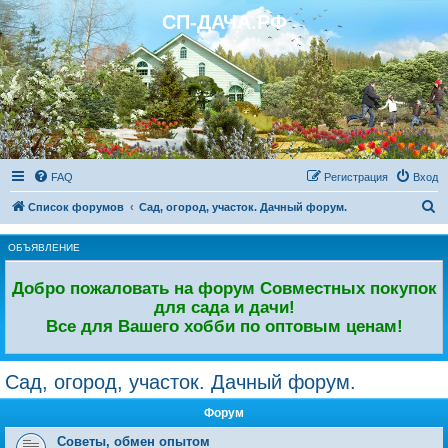
СП-ДАЧА.РФ
Регистрация
FAQ
Р
е
г
и
с
т
р
а
ц
и
я
Вход
П
Список форумов
Сад, огород, участок. Дачный форум.
о
ОБЪЯВЛЕНИЕ
и
с
Добро пожаловать на форум Совместных покупок
к
для сада и дачи!
Все для Вашего хобби по оптовым ценам!
Сад, огород, участок. Дачный форум.
Форум
Советы, обмен опытом