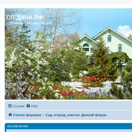
Регистрация
СП-ДАЧА.РФ
Совместные закупки для дачи
Ссылки
FAQ
Список форумов
Сад, огород, участок. Дачный форум.
ОБЪЯВЛЕНИЕ