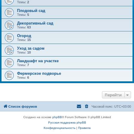
Темы:
2
Плодовый сад
Темы:
5
Декоративный сад
Темы:
63
Огород
Темы:
15
Уход за садом
Темы:
10
Ландшафт на участке
Темы:
7
Фермерское подворье
Темы:
6
Перейти
Список форумов
Часовой пояс:
UTC+03:00
Создано на основе
phpBB
® Forum Software © phpBB Limited
Русская поддержка phpBB
Конфиденциальность
|
Правила