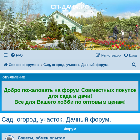
СП-ДАЧА.РФ
Регистрация
FAQ
Р
е
г
и
с
т
р
а
ц
и
я
Вход
П
Список форумов
Сад, огород, участок. Дачный форум.
о
ОБЪЯВЛЕНИЕ
и
с
Добро пожаловать на форум Совместных покупок
к
для сада и дачи!
Все для Вашего хобби по оптовым ценам!
Сад, огород, участок. Дачный форум.
Форум
Советы, обмен опытом