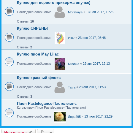
Куплю для первого прикорма внучке)
Последнее сообщение
«
13 ноя 2017, 11:26
Morskaya
Ответы:
10
Куплю СИРЕНЬ!
Последнее сообщение
«
23 сен 2017, 05:48
irisiv
Ответы:
2
Куплю пион May Lilac
Последнее сообщение
«
29 авг 2017, 12:13
Nushka
Куплю красный флокс
Последнее сообщение
«
28 авг 2017, 11:53
Tatra
Ответы:
3
Пион Pastelegance-Пастелеганс
Куплю пион Пион Pastelegance (Пастелеганс)
Последнее сообщение
«
13 июн 2017, 22:29
Лора495
Новая тема
Н
о
в
а
я
т
е
м
а