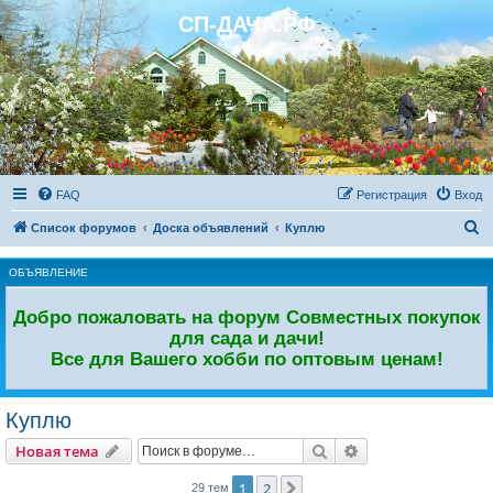
СП-ДАЧА.РФ
Регистрация
FAQ
Р
е
г
и
с
т
р
а
ц
и
я
Вход
П
Список форумов
Доска объявлений
Куплю
о
ОБЪЯВЛЕНИЕ
и
с
Добро пожаловать на форум Совместных покупок
к
для сада и дачи!
Все для Вашего хобби по оптовым ценам!
Куплю
Новая тема
Поиск
Расширенный пои
Н
о
в
а
я
т
е
м
а
1
2
След.
29 тем