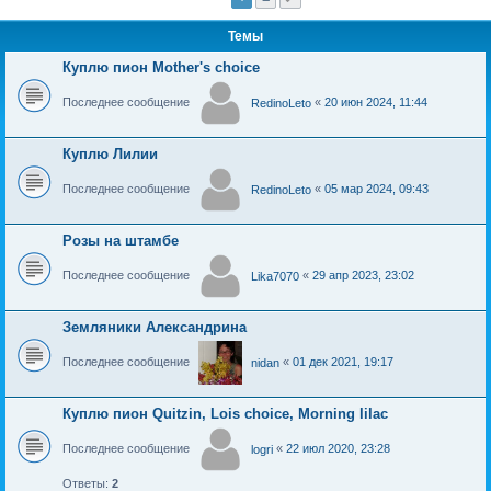
Темы
Куплю пион Mother's choice
Последнее сообщение
«
20 июн 2024, 11:44
RedinoLeto
Куплю Лилии
Последнее сообщение
«
05 мар 2024, 09:43
RedinoLeto
Розы на штамбе
Последнее сообщение
«
29 апр 2023, 23:02
Lika7070
Земляники Александрина
Последнее сообщение
«
01 дек 2021, 19:17
nidan
Куплю пион Quitzin, Lois choice, Morning lilac
Последнее сообщение
«
22 июл 2020, 23:28
logri
Ответы:
2