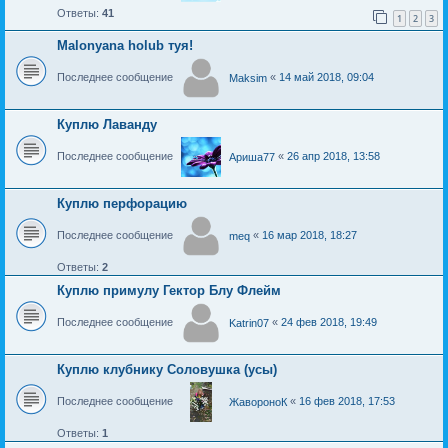
Ответы:
41
1
2
3
Malonyana holub туя!
Последнее сообщение
«
14 май 2018, 09:04
Maksim
Куплю Лаванду
Последнее сообщение
«
26 апр 2018, 13:58
Ариша77
Куплю перфорацию
Последнее сообщение
«
16 мар 2018, 18:27
meq
Ответы:
2
Куплю примулу Гектор Блу Флейм
Последнее сообщение
«
24 фев 2018, 19:49
Katrin07
Куплю клубнику Соловушка (усы)
Последнее сообщение
«
16 фев 2018, 17:53
ЖавороноК
Ответы:
1