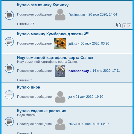
Куплю землянику Купчиху
Последнее сообщение
«
20 июн 2020, 14:04
RedinoLeto
Ответы:
37
1
2
Куплю малину Кумберленд желтый!!!
Последнее сообщение
«
03 июн 2020, 03:20
jullieta
Ищу семенной картофель сорта Сынок
Ищу семенной картофель сорта Сынок
Последнее сообщение
«
14 янв 2020, 17:11
Krechenskay
Ответы:
3
Куплю пион
Последнее сообщение
«
21 дек 2019, 19:10
jlia
Куплю садовые растения
Надо много!!
Последнее сообщение
«
02 ноя 2019, 14:19
Natka
Ответы:
2