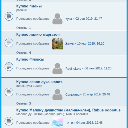
Куплю пионы
разные
Последнее сообщение
«
02 сен 2019, 21:47
Кука
Ответы:
1
Куплю лилию маргатон
Последнее сообщение
«
10 июл 2019, 16:10
Zorro
Ответы:
4
Куплю Флоксы
Последнее сообщение
«
06 июн 2019, 11:23
RedinoLeto
Куплю севок лука шалот.
севок лука шалот
Последнее сообщение
«
23 мар 2019, 20:48
Санькина
Ответы:
3
Куплю Малину душистую (малина-клен), Rubus odoratus
Малина душистая (малина-клен), Rubus odoratus
Последнее сообщение
«
04 дек 2018, 12:48
ЛеТи