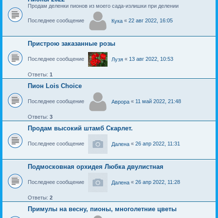
Продам деленки пионов из моего сада-излишки при делении
Последнее сообщение
«
22 авг 2022, 16:05
Кука
Пристрою заказанные розы
Последнее сообщение
«
13 авг 2022, 10:53
Лузя
Ответы:
1
Пион Lois Choice
Последнее сообщение
«
11 май 2022, 21:48
Аврора
Ответы:
3
Продам высокий штамб Скарлет.
Последнее сообщение
«
26 апр 2022, 11:31
Далена
Подмосковная орхидея Любка двулистная
Последнее сообщение
«
26 апр 2022, 11:28
Далена
Ответы:
2
Примулы на весну, пионы, многолетние цветы