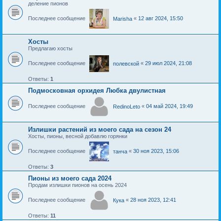
деление пионов
Последнее сообщение
«
12 авг 2024, 15:50
Marisha
Хосты
Предлагаю хосты
Последнее сообщение
«
29 июл 2024, 21:08
полевской
Ответы:
1
Подмосковная орхидея Любка двулистная
Последнее сообщение
«
04 май 2024, 19:49
RedinoLeto
Излишки растений из моего сада на сезон 24
Хосты, пионы, весной добавлю горянки
Последнее сообщение
«
30 ноя 2023, 15:06
танчa
Ответы:
3
Пионы из моего сада 2024
Продам излишки пионов на осень 2024
Последнее сообщение
«
28 ноя 2023, 12:41
Кука
Ответы:
11