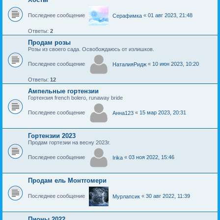
Последнее сообщение
«
01 авг 2023, 21:48
Серафимка
Ответы:
2
Продам розы
Розы из своего сада. Освобождаюсь от излишков.
Последнее сообщение
«
10 июн 2023, 10:20
НаталияРидж
Ответы:
12
Ампельные гортензии
Гортензия french bolero, runaway bride
Последнее сообщение
«
15 мар 2023, 20:31
Анна123
Гортензии 2023
Продам гортезии на весну 2023г.
Последнее сообщение
«
03 ноя 2022, 15:46
Irika
Продам ель Монтгомери
Последнее сообщение
«
30 авг 2022, 11:39
Мурлапсик
Пионы 2022