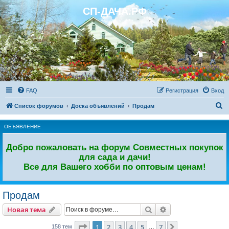
СП-ДАЧА.РФ
Регистрация
FAQ
Р
е
г
и
с
т
р
а
ц
и
я
Вход
П
Список форумов
Доска объявлений
Продам
о
ОБЪЯВЛЕНИЕ
и
с
Добро пожаловать на форум Совместных покупок
к
для сада и дачи!
Все для Вашего хобби по оптовым ценам!
Продам
Новая тема
Поиск
Расширенный пои
Н
о
в
а
я
т
е
м
а
Страница
1
из
7
1
2
3
4
5
7
След.
158 тем
…