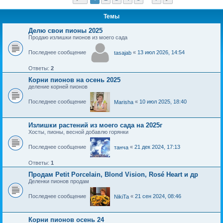
Темы
Делю свои пионы 2025
Продаю излишки пионов из моего сада
Последнее сообщение
«
13 июл 2026, 14:54
tasajab
Ответы:
2
Корни пионов на осень 2025
деление корней пионов
Последнее сообщение
«
10 июл 2025, 18:40
Marisha
Излишки растений из моего сада на 2025г
Хосты, пионы, весной добавлю горянки
Последнее сообщение
«
21 дек 2024, 17:13
танчa
Ответы:
1
Продам Petit Porcelain, Blond Vision, Rosé Heart и др
Деленки пионов продам
Последнее сообщение
«
21 сен 2024, 08:46
NikiTa
Корни пионов осень 24