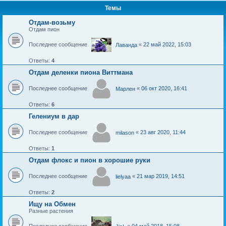
Темы
Отдам-возьму
Отдам пион
Последнее сообщение
«
22 май 2022, 15:03
Лаванда
Ответы:
4
Отдам деленки пиона Виттмана
Последнее сообщение
«
06 окт 2020, 16:41
Марлен
Ответы:
6
Гелениум в дар
Последнее сообщение
«
23 авг 2020, 11:44
milason
Ответы:
1
Отдам флокс и пион в хорошие руки
Последнее сообщение
«
21 мар 2019, 14:51
lielyaa
Ответы:
2
Ищу на Обмен
Разные растения
Последнее сообщение
«
04 май 2018, 15:08