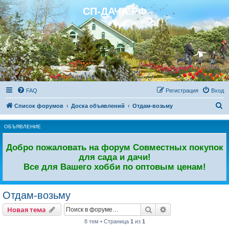
СП-ДАЧА.РФ
Регистрация
FAQ
Р
е
г
и
с
т
р
а
ц
и
я
Вход
П
Список форумов
Доска объявлений
Отдам-возьму
о
ОБЪЯВЛЕНИЕ
и
с
Добро пожаловать на форум Совместных покупок
к
для сада и дачи!
Все для Вашего хобби по оптовым ценам!
Отдам-возьму
Новая тема
Поиск
Расширенный пои
Н
о
в
а
я
т
е
м
а
8 тем • Страница
1
из
1