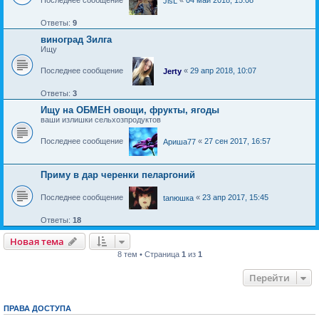
JisL
Ответы:
9
виноград Зилга
Ищу
Последнее сообщение
«
29 апр 2018, 10:07
Jerty
Ответы:
3
Ищу на ОБМЕН овощи, фрукты, ягоды
ваши излишки сельхозпродуктов
Последнее сообщение
«
27 сен 2017, 16:57
Ариша77
Приму в дар черенки пеларгоний
Последнее сообщение
«
23 апр 2017, 15:45
tanюшка
Ответы:
18
Новая тема
Н
о
в
а
я
т
е
м
а
8 тем • Страница
1
из
1
Перейти
ПРАВА ДОСТУПА