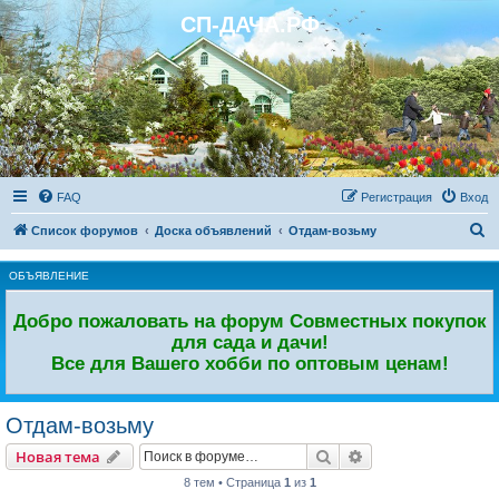
СП-ДАЧА.РФ
Регистрация
FAQ
Р
е
г
и
с
т
р
а
ц
и
я
Вход
П
Список форумов
Доска объявлений
Отдам-возьму
о
ОБЪЯВЛЕНИЕ
и
с
Добро пожаловать на форум Совместных покупок
к
для сада и дачи!
Все для Вашего хобби по оптовым ценам!
Отдам-возьму
Новая тема
Поиск
Расширенный пои
Н
о
в
а
я
т
е
м
а
8 тем • Страница
1
из
1