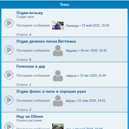
Темы
Отдам-возьму
Отдам пион
Последнее сообщение
«
22 май 2022, 15:03
Лаванда
Ответы:
4
Отдам деленки пиона Виттмана
Последнее сообщение
«
06 окт 2020, 16:41
Марлен
Ответы:
6
Гелениум в дар
Последнее сообщение
«
23 авг 2020, 11:44
milason
Ответы:
1
Отдам флокс и пион в хорошие руки
Последнее сообщение
«
21 мар 2019, 14:51
lielyaa
Ответы:
2
Ищу на Обмен
Разные растения
Последнее сообщение
«
04 май 2018, 15:08