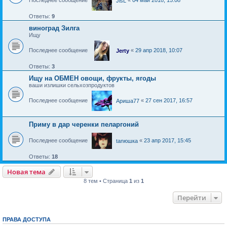
JisL
Ответы:
9
виноград Зилга
Ищу
Последнее сообщение
«
29 апр 2018, 10:07
Jerty
Ответы:
3
Ищу на ОБМЕН овощи, фрукты, ягоды
ваши излишки сельхозпродуктов
Последнее сообщение
«
27 сен 2017, 16:57
Ариша77
Приму в дар черенки пеларгоний
Последнее сообщение
«
23 апр 2017, 15:45
tanюшка
Ответы:
18
Новая тема
Н
о
в
а
я
т
е
м
а
8 тем • Страница
1
из
1
Перейти
ПРАВА ДОСТУПА