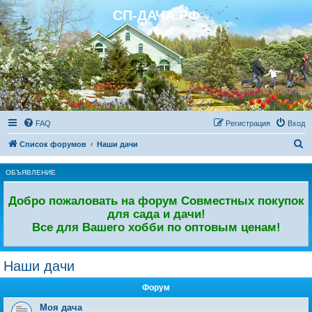
СП-ДАЧА.РФ
Регистрация
FAQ
Р
е
г
и
с
т
р
а
ц
и
я
Вход
П
Список форумов
Наши дачи
о
ОБЪЯВЛЕНИЕ
и
с
Добро пожаловать на форум Совместных покупок
к
для сада и дачи!
Все для Вашего хобби по оптовым ценам!
Наши дачи
Форум
Моя дача