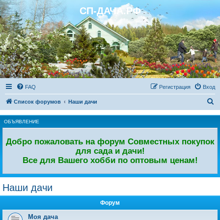
СП-ДАЧА.РФ
Регистрация
FAQ
Р
е
г
и
с
т
р
а
ц
и
я
Вход
П
Список форумов
Наши дачи
о
ОБЪЯВЛЕНИЕ
и
с
Добро пожаловать на форум Совместных покупок
к
для сада и дачи!
Все для Вашего хобби по оптовым ценам!
Наши дачи
Форум
Моя дача