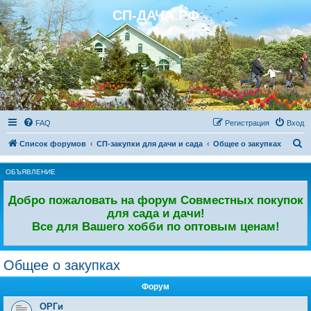
СП-ДАЧА.РФ
Регистрация
FAQ
Р
е
г
и
с
т
р
а
ц
и
я
Вход
П
Список форумов
СП-закупки для дачи и сада
Общее о закупках
о
ОБЪЯВЛЕНИЕ
и
с
Добро пожаловать на форум Совместных покупок
к
для сада и дачи!
Все для Вашего хобби по оптовым ценам!
Общее о закупках
Форум
ОРГи