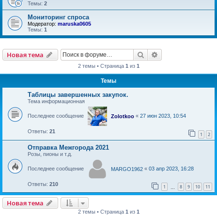
Темы:
2
Мониторинг спроса
Модератор:
maruska0605
Темы:
1
Новая тема
Поиск
Расширенный пои
Н
о
в
а
я
т
е
м
а
2 темы • Страница
1
из
1
Темы
Таблицы завершенных закупок.
Тема информационная
Последнее сообщение
«
27 июн 2023, 10:54
Zolotkoo
Ответы:
21
1
2
Отправка Межгорода 2021
Розы, пионы и т.д.
Последнее сообщение
«
03 апр 2023, 16:28
MARGO1962
Ответы:
210
1
8
9
10
11
…
Новая тема
Н
о
в
а
я
т
е
м
а
2 темы • Страница
1
из
1