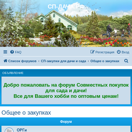
СП-ДАЧА.РФ
Регистрация
FAQ
Р
е
г
и
с
т
р
а
ц
и
я
Вход
П
Список форумов
СП-закупки для дачи и сада
Общее о закупках
о
ОБЪЯВЛЕНИЕ
и
с
Добро пожаловать на форум Совместных покупок
к
для сада и дачи!
Все для Вашего хобби по оптовым ценам!
Общее о закупках
Форум
ОРГи