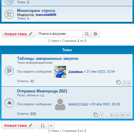
Темы:
2
Мониторинг спроса
Модератор:
maruska0605
Темы:
1
Новая тема
Поиск
Расширенный пои
Н
о
в
а
я
т
е
м
а
2 темы • Страница
1
из
1
Темы
Таблицы завершенных закупок.
Тема информационная
Последнее сообщение
«
27 июн 2023, 10:54
Zolotkoo
Ответы:
21
1
2
Отправка Межгорода 2021
Розы, пионы и т.д.
Последнее сообщение
«
03 апр 2023, 16:28
MARGO1962
Ответы:
210
1
8
9
10
11
…
Новая тема
Н
о
в
а
я
т
е
м
а
2 темы • Страница
1
из
1