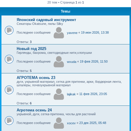
20 тем • Страница
1
из
1
Темы
Японский садовый инструмент
Секаторы Okatsune, пилы Silky
Последнее сообщение
«
19 июн 2026, 13:38
yavene
Ответы:
3
Новый год 2025
Гирлянды, бахрома, светодиодные нити,хлопушки
Последнее сообщение
«
19 фев 2026, 11:50
wxuda
Ответы:
5
АГРОТЕМА осень 23
дуги, укрывной материал, сетка для притенки, арки, бордюрная лента,
шпалеры, почвоукрывной материал
Последнее сообщение
«
11 фев 2026, 23:05
lajikak
Ответы:
6
Агротема осень 24
укрывной, дуги, сетка-притенка, чехлы для растений
Последнее сообщение
«
23 дек 2025, 05:48
xocev