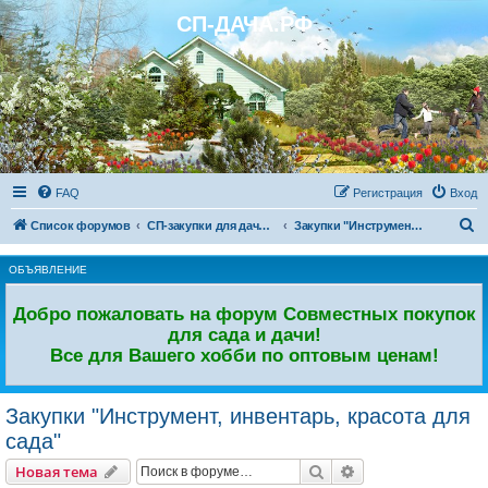
СП-ДАЧА.РФ
Регистрация
FAQ
Р
е
г
и
с
т
р
а
ц
и
я
Вход
П
Список форумов
СП-закупки для дачи и сада
Закупки "Инструмент, инвентарь, красота для сада"
о
ОБЪЯВЛЕНИЕ
и
с
Добро пожаловать на форум Совместных покупок
к
для сада и дачи!
Все для Вашего хобби по оптовым ценам!
Закупки "Инструмент, инвентарь, красота для
сада"
Новая тема
Поиск
Расширенный пои
Н
о
в
а
я
т
е
м
а