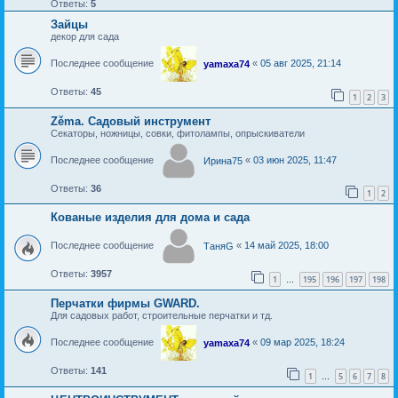
Ответы:
5
Зайцы
декор для сада
Последнее сообщение
«
05 авг 2025, 21:14
yamaxa74
Ответы:
45
1
2
3
Zěma. Садовый инструмент
Секаторы, ножницы, совки, фитолампы, опрыскиватели
Последнее сообщение
«
03 июн 2025, 11:47
Ирина75
Ответы:
36
1
2
Кованые изделия для дома и сада
Последнее сообщение
«
14 май 2025, 18:00
ТаняG
Ответы:
3957
1
195
196
197
198
…
Перчатки фирмы GWARD.
Для садовых работ, строительные перчатки и тд.
Последнее сообщение
«
09 мар 2025, 18:24
yamaxa74
Ответы:
141
1
5
6
7
8
…