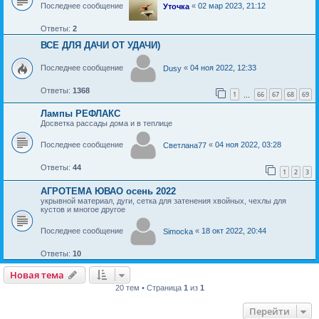
Последнее сообщение
«
02 мар 2023, 21:12
Уточка
Ответы:
2
ВСЕ ДЛЯ ДАЧИ ОТ УДАЧИ)
Последнее сообщение
«
04 ноя 2022, 12:33
Dusy
Ответы:
1368
1
66
67
68
69
…
Лампы РЕФЛАКС
Досветка рассады дома и в теплице
Последнее сообщение
«
04 ноя 2022, 03:28
Светлана77
Ответы:
44
1
2
3
АГРОТЕМА ЮВАО осень 2022
укрывной материал, дуги, сетка для затенения хвойных, чехлы для
кустов и многое другое
Последнее сообщение
«
18 окт 2022, 20:44
Simocka
Ответы:
10
Новая тема
Н
о
в
а
я
т
е
м
а
20 тем • Страница
1
из
1
Перейти