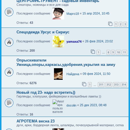
ЦЕНТРОИНСТРУМЕНТ - садовый инвентарь
Секаторы, ножницы и все для сада
Последнее сообщение
«
15 апр 2024, 10:45
Марго18
Ответы:
43
1
2
3
Спецодежда Урсус и Сириус
Последнее сообщение
«
26 фев 2024, 23:02
yamaxa74
Ответы:
200
1
8
9
10
11
…
Опрыскиватели
Умница,опоры,каркасы,удобрения,укрытия на зиму
Последнее сообщение
«
09 фев 2024, 11:50
Найдена
Ответы:
6276
1
311
312
313
314
…
Новый год 23- надо встретить))
Гирлянды, хлопушки, фейерверки и волшебные лампы ))
Последнее сообщение
«
25 дек 2023, 08:48
docolin
Ответы:
16
АГРОТЕМА весна 23
дуги, арки, бордюрная лента, шпалеры, почвоукрывной материал, сетка