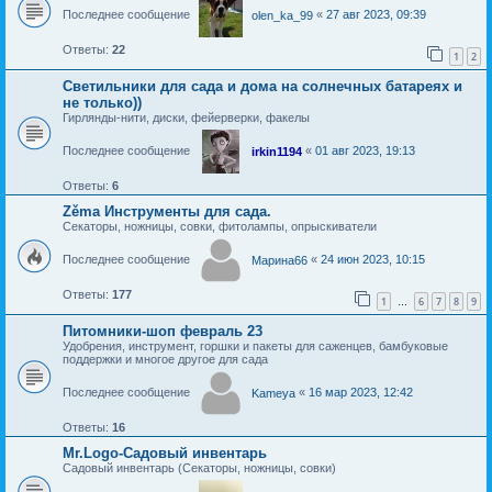
Последнее сообщение
«
27 авг 2023, 09:39
olen_ka_99
Ответы:
22
1
2
Светильники для сада и дома на солнечных батареях и
не только))
Гирлянды-нити, диски, фейерверки, факелы
Последнее сообщение
«
01 авг 2023, 19:13
irkin1194
Ответы:
6
Zěma Инструменты для сада.
Секаторы, ножницы, совки, фитолампы, опрыскиватели
Последнее сообщение
«
24 июн 2023, 10:15
Марина66
Ответы:
177
1
6
7
8
9
…
Питомники-шоп февраль 23
Удобрения, инструмент, горшки и пакеты для саженцев, бамбуковые
поддержки и многое другое для сада
Последнее сообщение
«
16 мар 2023, 12:42
Kameya
Ответы:
16
Mr.Logo-Садовый инвентарь
Садовый инвентарь (Секаторы, ножницы, совки)