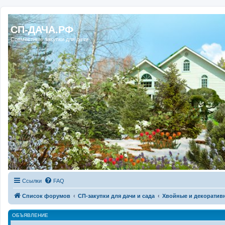
Регистрация
СП-ДАЧА.РФ
Совместные закупки для дачи
Ссылки
FAQ
Список форумов
СП-закупки для дачи и сада
Хвойные и декоративн
ОБЪЯВЛЕНИЕ