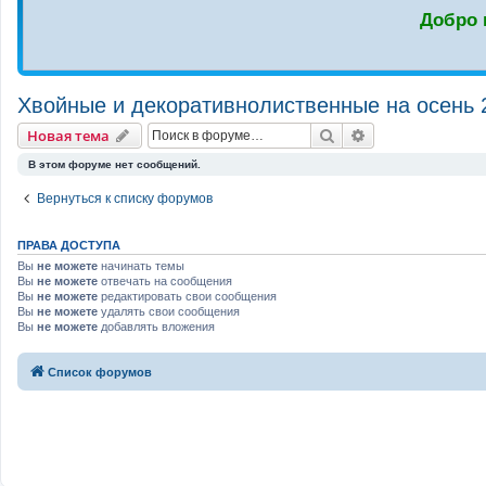
Добро 
Хвойные и декоративнолиственные на осень 
Новая тема
Поиск
Расширенный п
Н
о
в
а
я
т
е
м
а
В этом форуме нет сообщений.
Вернуться к списку форумов
ПРАВА ДОСТУПА
Вы
не можете
начинать темы
Вы
не можете
отвечать на сообщения
Вы
не можете
редактировать свои сообщения
Вы
не можете
удалять свои сообщения
Вы
не можете
добавлять вложения
Связаться с
Список форумов
администрацией