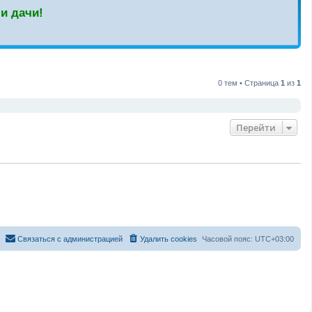
и дачи!
0 тем • Страница
1
из
1
Перейти
С
в
я
з
а
т
ь
с
я
с
а
д
м
и
н
и
с
т
р
а
ц
и
е
й
Удалить cookies
Часовой пояс:
UTC+03:00