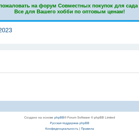
пожаловать на форум Совместных покупок для сада 
Все для Вашего хобби по оптовым ценам!
2023
оиск
Создано на основе
phpBB
® Forum Software © phpBB Limited
Русская поддержка phpBB
Конфиденциальность
|
Правила