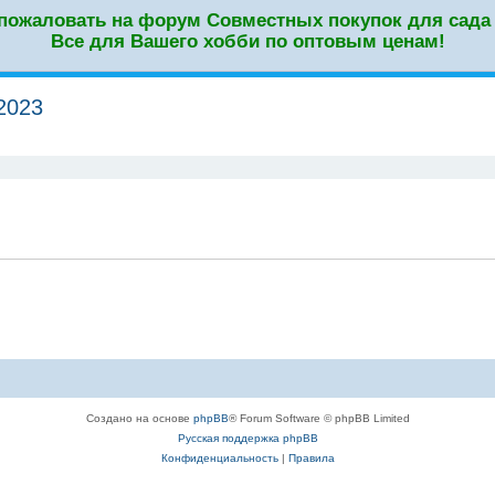
пожаловать на форум Совместных покупок для сада 
Все для Вашего хобби по оптовым ценам!
2023
оиск
Создано на основе
phpBB
® Forum Software © phpBB Limited
Русская поддержка phpBB
Конфиденциальность
|
Правила