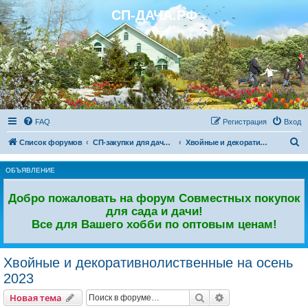
СП-ДАЧА.РФ
Регистрация
FAQ
Р
е
г
и
с
т
р
а
ц
и
я
Вход
П
Список форумов
СП-закупки для дачи и сада
Хвойные и декоративнолиственные на осень 2023
о
ОБЪЯВЛЕНИЕ
и
с
Добро пожаловать на форум Совместных покупок
к
для сада и дачи!
Все для Вашего хобби по оптовым ценам!
Хвойные и декоративнолиственные на осень
2023
Новая тема
Поиск
Расширенный пои
Н
о
в
а
я
т
е
м
а