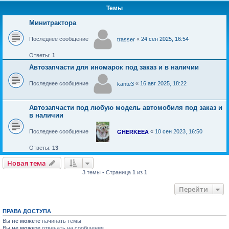
Темы
Минитрактора
Последнее сообщение
«
24 сен 2025, 16:54
trasser
Ответы:
1
Автозапчасти для иномарок под заказ и в наличии
Последнее сообщение
«
16 авг 2025, 18:22
kante3
Автозапчасти под любую модель автомобиля под заказ и
в наличии
Последнее сообщение
«
10 сен 2023, 16:50
GHERKEEA
Ответы:
13
Новая тема
Н
о
в
а
я
т
е
м
а
3 темы • Страница
1
из
1
Перейти
ПРАВА ДОСТУПА
Вы
не можете
начинать темы
Вы
не можете
отвечать на сообщения