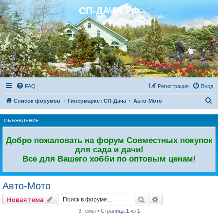
СП-ДАЧА.РФ
Регистрация
FAQ
Р
е
г
и
с
т
р
а
ц
и
я
Вход
П
Список форумов
Гипермаркет СП-Дача
Авто-Мото
о
ОБЪЯВЛЕНИЕ
и
с
Добро пожаловать на форум Совместных покупок
к
для сада и дачи!
Все для Вашего хобби по оптовым ценам!
Авто-Мото
Новая тема
Поиск
Расширенный пои
Н
о
в
а
я
т
е
м
а
3 темы • Страница
1
из
1