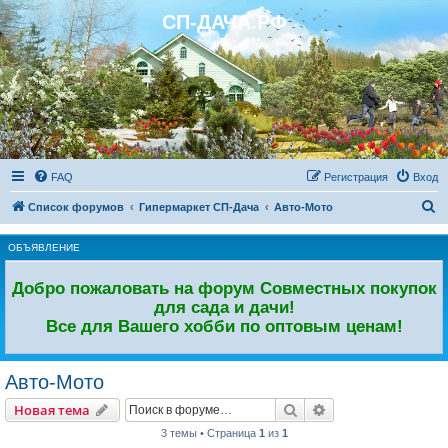
СП-ДАЧА.РФ
Регистрация
FAQ
Р
е
г
и
с
т
р
а
ц
и
я
Вход
П
Список форумов
Гипермаркет СП-Дача
Авто-Мото
о
ОБЪЯВЛЕНИЕ
и
с
Добро пожаловать на форум Совместных покупок
к
для сада и дачи!
Все для Вашего хобби по оптовым ценам!
Авто-Мото
Новая тема
Поиск
Расширенный пои
Н
о
в
а
я
т
е
м
а
3 темы • Страница
1
из
1