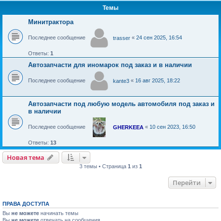
Темы
Минитрактора
Последнее сообщение
«
24 сен 2025, 16:54
trasser
Ответы:
1
Автозапчасти для иномарок под заказ и в наличии
Последнее сообщение
«
16 авг 2025, 18:22
kante3
Автозапчасти под любую модель автомобиля под заказ и
в наличии
Последнее сообщение
«
10 сен 2023, 16:50
GHERKEEA
Ответы:
13
Новая тема
Н
о
в
а
я
т
е
м
а
3 темы • Страница
1
из
1
Перейти
ПРАВА ДОСТУПА
Вы
не можете
начинать темы
Вы
не можете
отвечать на сообщения