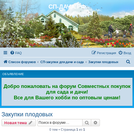
СП-ДАЧА.РФ
Регистрация
FAQ
Р
е
г
и
с
т
р
а
ц
и
я
Вход
П
Список форумов
СП-закупки для дачи и сада
Закупки плодовых
о
ОБЪЯВЛЕНИЕ
и
с
Добро пожаловать на форум Совместных покупок
к
для сада и дачи!
Все для Вашего хобби по оптовым ценам!
Закупки плодовых
Новая тема
Поиск
Расширенный пои
Н
о
в
а
я
т
е
м
а
0 тем • Страница
1
из
1