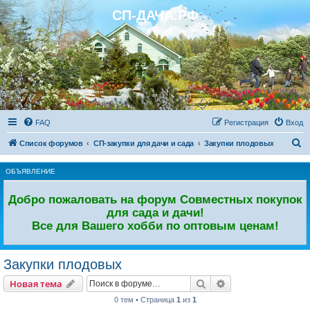
СП-ДАЧА.РФ
Регистрация
FAQ
Р
е
г
и
с
т
р
а
ц
и
я
Вход
П
Список форумов
СП-закупки для дачи и сада
Закупки плодовых
о
ОБЪЯВЛЕНИЕ
и
с
Добро пожаловать на форум Совместных покупок
к
для сада и дачи!
Все для Вашего хобби по оптовым ценам!
Закупки плодовых
Новая тема
Поиск
Расширенный пои
Н
о
в
а
я
т
е
м
а
0 тем • Страница
1
из
1