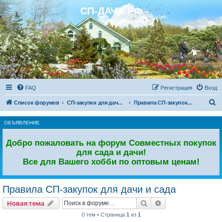
СП-ДАЧА.РФ
Регистрация
FAQ
Р
е
г
и
с
т
р
а
ц
и
я
Вход
П
Список форумов
СП-закупки для дачи и сада
Правила СП-закупок для дачи и сада
о
ОБЪЯВЛЕНИЕ
и
с
Добро пожаловать на форум Совместных покупок
к
для сада и дачи!
Все для Вашего хобби по оптовым ценам!
Правила СП-закупок для дачи и сада
Новая тема
Поиск
Расширенный пои
Н
о
в
а
я
т
е
м
а
0 тем • Страница
1
из
1