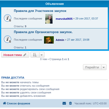
Объявления
Правила для Участников закупок
Последнее сообщение
«
29 сен 2017, 03:37
maruska0605
Ответы:
9
Правила для Организаторов закупок.
Последнее сообщение
«
27 авг 2017, 19:08
Admin
Ответы:
1
Новая тема
Н
о
в
а
я
т
е
м
а
0 тем • Страница
1
из
1
Перейти
ПРАВА ДОСТУПА
Вы
не можете
начинать темы
Вы
не можете
отвечать на сообщения
Вы
не можете
редактировать свои сообщения
Вы
не можете
удалять свои сообщения
Вы
не можете
добавлять вложения
Список форумов
Часовой пояс:
UTC+03:00