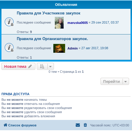
Объявления
Правила для Участников закупок
Последнее сообщение
«
29 сен 2017, 03:37
maruska0605
Ответы:
9
Правила для Организаторов закупок.
Последнее сообщение
«
27 авг 2017, 19:08
Admin
Ответы:
1
Новая тема
Н
о
в
а
я
т
е
м
а
0 тем • Страница
1
из
1
Перейти
ПРАВА ДОСТУПА
Вы
не можете
начинать темы
Вы
не можете
отвечать на сообщения
Вы
не можете
редактировать свои сообщения
Вы
не можете
удалять свои сообщения
Вы
не можете
добавлять вложения
Список форумов
Часовой пояс:
UTC+03:00