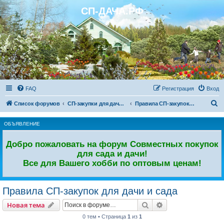
СП-ДАЧА.РФ
Регистрация
FAQ
Р
е
г
и
с
т
р
а
ц
и
я
Вход
П
Список форумов
СП-закупки для дачи и сада
Правила СП-закупок для дачи и сада
о
ОБЪЯВЛЕНИЕ
и
с
Добро пожаловать на форум Совместных покупок
к
для сада и дачи!
Все для Вашего хобби по оптовым ценам!
Правила СП-закупок для дачи и сада
Новая тема
Поиск
Расширенный пои
Н
о
в
а
я
т
е
м
а
0 тем • Страница
1
из
1