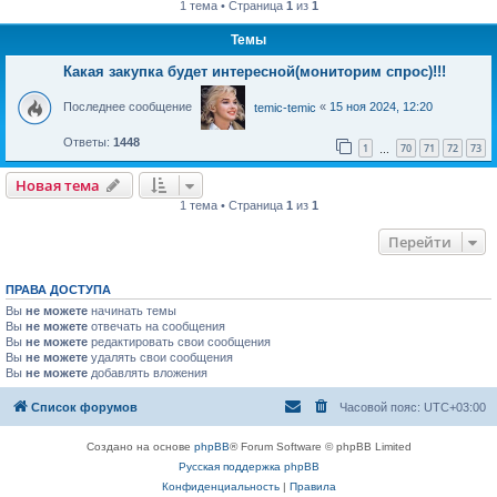
1 тема • Страница
1
из
1
Темы
Какая закупка будет интересной(мониторим спрос)!!!
Последнее сообщение
«
15 ноя 2024, 12:20
temic-temic
Ответы:
1448
1
70
71
72
73
…
Новая тема
Н
о
в
а
я
т
е
м
а
1 тема • Страница
1
из
1
Перейти
ПРАВА ДОСТУПА
Вы
не можете
начинать темы
Вы
не можете
отвечать на сообщения
Вы
не можете
редактировать свои сообщения
Вы
не можете
удалять свои сообщения
Вы
не можете
добавлять вложения
Список форумов
Часовой пояс:
UTC+03:00
Создано на основе
phpBB
® Forum Software © phpBB Limited
Русская поддержка phpBB
Конфиденциальность
|
Правила