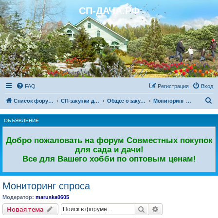
СП-ДАЧА.РФ
Регистрация
FAQ
Р
е
г
и
с
т
р
а
ц
и
я
Вход
П
Список форумов
СП-закупки для дачи и сада
Общее о закупках
Мониторинг спроса
о
ОБЪЯВЛЕНИЕ
и
с
Добро пожаловать на форум Совместных покупок
к
для сада и дачи!
Все для Вашего хобби по оптовым ценам!
Мониторинг спроса
Модератор:
maruska0605
Новая тема
Поиск
Расширенный пои
Н
о
в
а
я
т
е
м
а