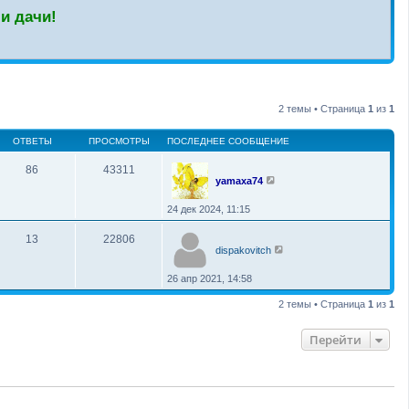
и дачи!
2 темы • Страница
1
из
1
ОТВЕТЫ
ПРОСМОТРЫ
ПОСЛЕДНЕЕ СООБЩЕНИЕ
86
43311
yamaxa74
24 дек 2024, 11:15
13
22806
dispakovitch
26 апр 2021, 14:58
2 темы • Страница
1
из
1
Перейти