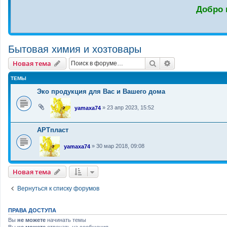
Добро 
Бытовая химия и хозтовары
Новая тема
Поиск
Расширенный п
Н
о
в
а
я
т
е
м
а
ТЕМЫ
Эко продукция для Вас и Вашего дома
»
23 апр 2023, 15:52
yamaxa74
АРТпласт
»
30 мар 2018, 09:08
yamaxa74
Новая тема
Н
о
в
а
я
т
е
м
а
Вернуться к списку форумов
ПРАВА ДОСТУПА
Вы
не можете
начинать темы