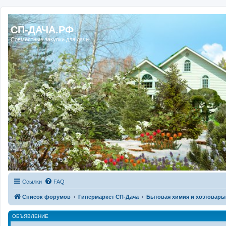
Регистрация
СП-ДАЧА.РФ
Совместные закупки для дачи
Ссылки
FAQ
Список форумов
Гипермаркет СП-Дача
Бытовая химия и хозтовары
ОБЪЯВЛЕНИЕ