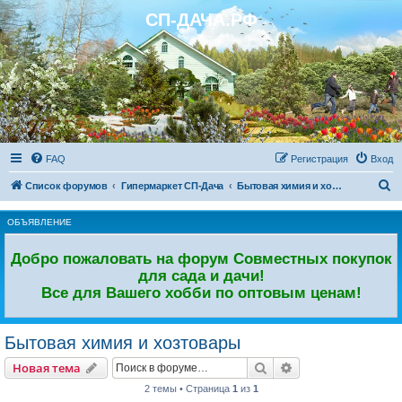
СП-ДАЧА.РФ
Регистрация
FAQ
Р
е
г
и
с
т
р
а
ц
и
я
Вход
П
Список форумов
Гипермаркет СП-Дача
Бытовая химия и хозтовары
о
ОБЪЯВЛЕНИЕ
и
с
Добро пожаловать на форум Совместных покупок
к
для сада и дачи!
Все для Вашего хобби по оптовым ценам!
Бытовая химия и хозтовары
Новая тема
Поиск
Расширенный пои
Н
о
в
а
я
т
е
м
а
2 темы • Страница
1
из
1