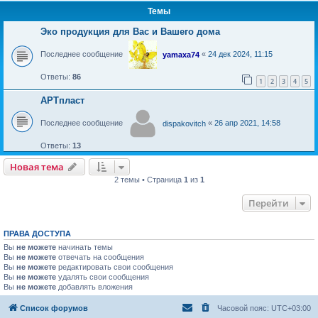
Темы
Эко продукция для Вас и Вашего дома
Последнее сообщение
«
24 дек 2024, 11:15
yamaxa74
Ответы:
86
1
2
3
4
5
АРТпласт
Последнее сообщение
«
26 апр 2021, 14:58
dispakovitch
Ответы:
13
Новая тема
Н
о
в
а
я
т
е
м
а
2 темы • Страница
1
из
1
Перейти
ПРАВА ДОСТУПА
Вы
не можете
начинать темы
Вы
не можете
отвечать на сообщения
Вы
не можете
редактировать свои сообщения
Вы
не можете
удалять свои сообщения
Вы
не можете
добавлять вложения
Список форумов
Часовой пояс:
UTC+03:00