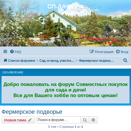
СП-ДАЧА.РФ
Регистрация
FAQ
Р
е
г
и
с
т
р
а
ц
и
я
Вход
П
Список форумов
Сад, огород, участок. Дачный форум.
Фермерское подворье
о
ОБЪЯВЛЕНИЕ
и
с
Добро пожаловать на форум Совместных покупок
к
для сада и дачи!
Все для Вашего хобби по оптовым ценам!
Фермерское подворье
Новая тема
Поиск
Расширенный пои
Н
о
в
а
я
т
е
м
а
6 тем • Страница
1
из
1