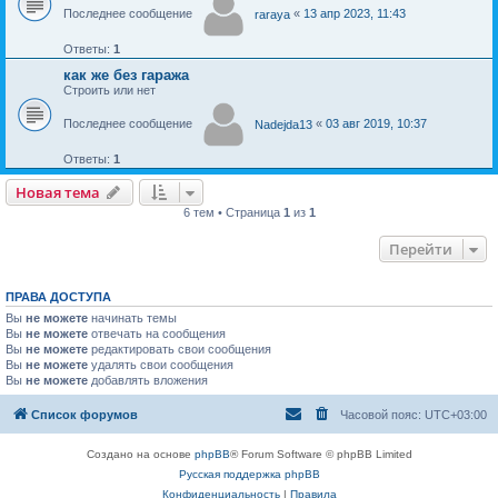
Последнее сообщение
«
13 апр 2023, 11:43
raraya
Ответы:
1
как же без гаража
Строить или нет
Последнее сообщение
«
03 авг 2019, 10:37
Nadejda13
Ответы:
1
Новая тема
Н
о
в
а
я
т
е
м
а
6 тем • Страница
1
из
1
Перейти
ПРАВА ДОСТУПА
Вы
не можете
начинать темы
Вы
не можете
отвечать на сообщения
Вы
не можете
редактировать свои сообщения
Вы
не можете
удалять свои сообщения
Вы
не можете
добавлять вложения
Список форумов
Часовой пояс:
UTC+03:00
Создано на основе
phpBB
® Forum Software © phpBB Limited
Русская поддержка phpBB
Конфиденциальность
|
Правила