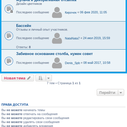
Дизайн цветников
Последнее сообщение
«
06 фев 2020, 11:05
Кирочек
Бассейн
Отзывы и личный опыт участников.
Последнее сообщение
«
24 июл 2019, 15:59
NataNata7
Ответы:
8
Забивное основание столба, нужен совет
Последнее сообщение
«
08 май 2017, 10:58
Denis_Spb
Новая тема
Н
о
в
а
я
т
е
м
а
7 тем • Страница
1
из
1
Перейти
ПРАВА ДОСТУПА
Вы
не можете
начинать темы
Вы
не можете
отвечать на сообщения
Вы
не можете
редактировать свои сообщения
Вы
не можете
удалять свои сообщения
Вы
не можете
добавлять вложения