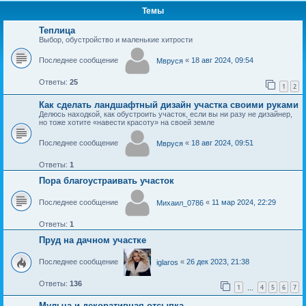
Темы
Теплица
Выбор, обустройство и маленькие хитрости
Последнее сообщение
«
18 авг 2024, 09:54
Мвруся
Ответы:
25
1
2
Как сделать ландшафтный дизайн участка своими руками
Делюсь находкой, как обустроить участок, если вы ни разу не дизайнер,
но тоже хотите «навести красоту» на своей земле
Последнее сообщение
«
18 авг 2024, 09:51
Мвруся
Ответы:
1
Пора благоустраивать участок
Последнее сообщение
«
11 мар 2024, 22:29
Михаил_0786
Ответы:
1
Пруд на дачном участке
Последнее сообщение
«
26 дек 2023, 21:38
iglaros
Ответы:
136
1
4
5
6
7
…
Мульча и декоративная отсыпка