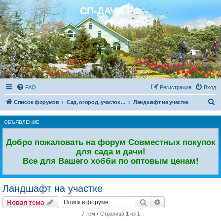
СП-ДАЧА.РФ
Регистрация
FAQ
Р
е
г
и
с
т
р
а
ц
и
я
Вход
П
Список форумов
Сад, огород, участок. Дачный форум.
Ландшафт на участке
о
ОБЪЯВЛЕНИЕ
и
с
Добро пожаловать на форум Совместных покупок
к
для сада и дачи!
Все для Вашего хобби по оптовым ценам!
Ландшафт на участке
Новая тема
Поиск
Расширенный пои
Н
о
в
а
я
т
е
м
а
7 тем • Страница
1
из
1