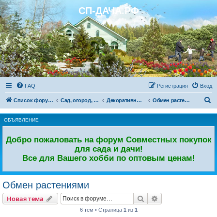
СП-ДАЧА.РФ
Регистрация
FAQ
Р
е
г
и
с
т
р
а
ц
и
я
Вход
П
Список форумов
Сад, огород, участок. Дачный форум.
Декоративный сад
Обмен растениями
о
ОБЪЯВЛЕНИЕ
и
с
Добро пожаловать на форум Совместных покупок
к
для сада и дачи!
Все для Вашего хобби по оптовым ценам!
Обмен растениями
Новая тема
Поиск
Расширенный пои
Н
о
в
а
я
т
е
м
а
6 тем • Страница
1
из
1