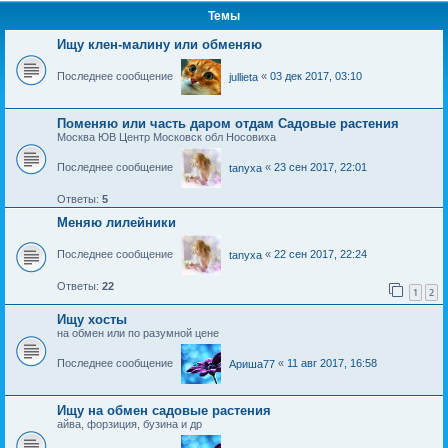
Темы
Ищу клен-малину или обменяю
Последнее сообщение
«
03 дек 2017, 03:10
jullieta
Поменяю или часть даром отдам Садовые растения
Москва ЮВ Центр Московск обл Носовиха
Последнее сообщение
«
23 сен 2017, 22:01
tanyxa
Ответы:
5
Меняю лилейники
Последнее сообщение
«
22 сен 2017, 22:24
tanyxa
Ответы:
22
1
2
Ищу хосты
на обмен или по разумной цене
Последнее сообщение
«
11 авг 2017, 16:58
Ариша77
Ищу на обмен садовые растения
айва, форзиция, бузина и др