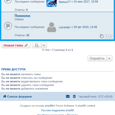
Последнее сообщение
«
24 июн 2017, 19:58
Ариша77
Ответы:
5
Поменяю
Обмен
Последнее сообщение
«
29 авг 2016, 14:08
Lavander
Ответы:
32
1
2
Новая тема
Н
о
в
а
я
т
е
м
а
6 тем • Страница
1
из
1
Перейти
ПРАВА ДОСТУПА
Вы
не можете
начинать темы
Вы
не можете
отвечать на сообщения
Вы
не можете
редактировать свои сообщения
Вы
не можете
удалять свои сообщения
Вы
не можете
добавлять вложения
Список форумов
Часовой пояс:
UTC+03:00
Создано на основе
phpBB
® Forum Software © phpBB Limited
Русская поддержка phpBB
Конфиденциальность
|
Правила