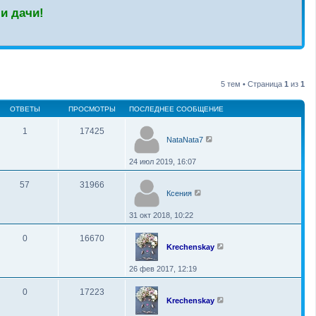
и дачи!
5 тем • Страница
1
из
1
ОТВЕТЫ
ПРОСМОТРЫ
ПОСЛЕДНЕЕ СООБЩЕНИЕ
1
17425
NataNata7
24 июл 2019, 16:07
57
31966
Ксения
31 окт 2018, 10:22
0
16670
Krechenskay
26 фев 2017, 12:19
0
17223
Krechenskay