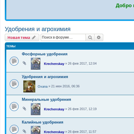
Добро 
Удобрения и агрохимия
Новая тема
Поиск
Расширенный п
Н
о
в
а
я
т
е
м
а
ТЕМЫ
Фосфорные удобрения
»
26 фев 2017, 12:04
Krechenskay
Удобрения и агрохимия
»
21 июн 2016, 06:36
Oxana
Минеральные удобрения
»
26 фев 2017, 12:19
Krechenskay
Калийные удобрения
»
26 фев 2017, 11:57
Krechenskay