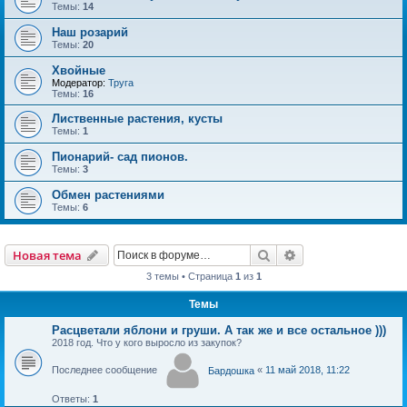
Темы:
14
Наш розарий
Темы:
20
Хвойные
Модератор:
Труга
Темы:
16
Лиственные растения, кусты
Темы:
1
Пионарий- сад пионов.
Темы:
3
Обмен растениями
Темы:
6
Новая тема
Поиск
Расширенный пои
Н
о
в
а
я
т
е
м
а
3 темы • Страница
1
из
1
Темы
Расцветали яблони и груши. А так же и все остальное )))
2018 год. Что у кого выросло из закупок?
Последнее сообщение
«
11 май 2018, 11:22
Бардошка
Ответы:
1