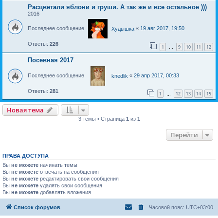
Расцветали яблони и груши. А так же и все остальное )))
2016
Последнее сообщение
«
19 авг 2017, 19:50
Худышка
Ответы:
226
1
9
10
11
12
…
Посевная 2017
Последнее сообщение
«
29 апр 2017, 00:33
knedlik
Ответы:
281
1
12
13
14
15
…
Новая тема
Н
о
в
а
я
т
е
м
а
3 темы • Страница
1
из
1
Перейти
ПРАВА ДОСТУПА
Вы
не можете
начинать темы
Вы
не можете
отвечать на сообщения
Вы
не можете
редактировать свои сообщения
Вы
не можете
удалять свои сообщения
Вы
не можете
добавлять вложения
Список форумов
Часовой пояс:
UTC+03:00