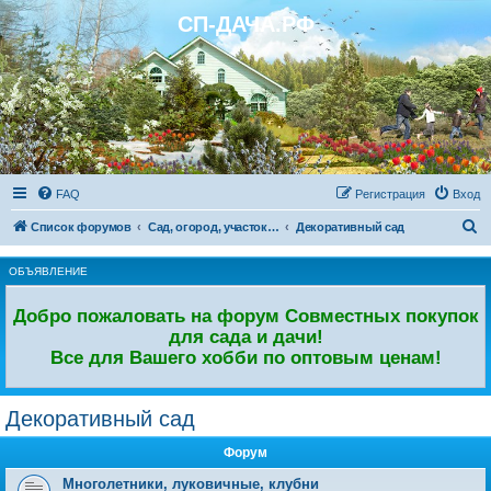
СП-ДАЧА.РФ
Регистрация
FAQ
Р
е
г
и
с
т
р
а
ц
и
я
Вход
П
Список форумов
Сад, огород, участок. Дачный форум.
Декоративный сад
о
ОБЪЯВЛЕНИЕ
и
с
Добро пожаловать на форум Совместных покупок
к
для сада и дачи!
Все для Вашего хобби по оптовым ценам!
Декоративный сад
Форум
Многолетники, луковичные, клубни