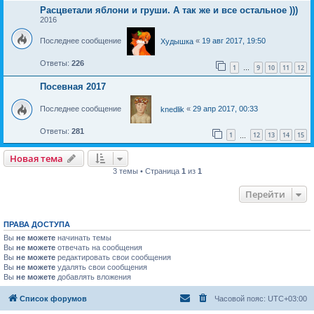
Расцветали яблони и груши. А так же и все остальное )))
2016
Последнее сообщение
«
19 авг 2017, 19:50
Худышка
Ответы:
226
1
9
10
11
12
…
Посевная 2017
Последнее сообщение
«
29 апр 2017, 00:33
knedlik
Ответы:
281
1
12
13
14
15
…
Новая тема
Н
о
в
а
я
т
е
м
а
3 темы • Страница
1
из
1
Перейти
ПРАВА ДОСТУПА
Вы
не можете
начинать темы
Вы
не можете
отвечать на сообщения
Вы
не можете
редактировать свои сообщения
Вы
не можете
удалять свои сообщения
Вы
не можете
добавлять вложения
Список форумов
Часовой пояс:
UTC+03:00