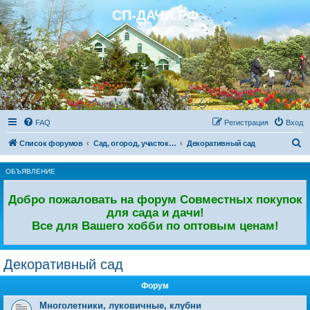
СП-ДАЧА.РФ
Регистрация
FAQ
Р
е
г
и
с
т
р
а
ц
и
я
Вход
П
Список форумов
Сад, огород, участок. Дачный форум.
Декоративный сад
о
ОБЪЯВЛЕНИЕ
и
с
Добро пожаловать на форум Совместных покупок
к
для сада и дачи!
Все для Вашего хобби по оптовым ценам!
Декоративный сад
Форум
Многолетники, луковичные, клубни