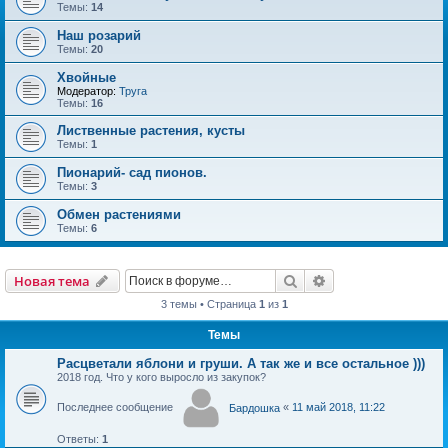
Темы:
14
Наш розарий
Темы:
20
Хвойные
Модератор:
Труга
Темы:
16
Лиственные растения, кусты
Темы:
1
Пионарий- сад пионов.
Темы:
3
Обмен растениями
Темы:
6
Новая тема
Поиск
Расширенный пои
Н
о
в
а
я
т
е
м
а
3 темы • Страница
1
из
1
Темы
Расцветали яблони и груши. А так же и все остальное )))
2018 год. Что у кого выросло из закупок?
Последнее сообщение
«
11 май 2018, 11:22
Бардошка
Ответы:
1