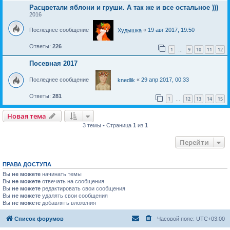
Расцветали яблони и груши. А так же и все остальное )))
2016
Последнее сообщение
«
19 авг 2017, 19:50
Худышка
Ответы:
226
1
9
10
11
12
…
Посевная 2017
Последнее сообщение
«
29 апр 2017, 00:33
knedlik
Ответы:
281
1
12
13
14
15
…
Новая тема
Н
о
в
а
я
т
е
м
а
3 темы • Страница
1
из
1
Перейти
ПРАВА ДОСТУПА
Вы
не можете
начинать темы
Вы
не можете
отвечать на сообщения
Вы
не можете
редактировать свои сообщения
Вы
не можете
удалять свои сообщения
Вы
не можете
добавлять вложения
Список форумов
Часовой пояс:
UTC+03:00