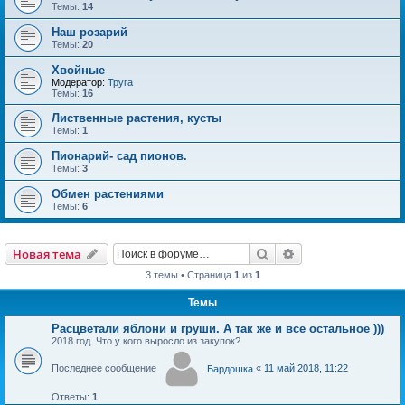
Темы:
14
Наш розарий
Темы:
20
Хвойные
Модератор:
Труга
Темы:
16
Лиственные растения, кусты
Темы:
1
Пионарий- сад пионов.
Темы:
3
Обмен растениями
Темы:
6
Новая тема
Поиск
Расширенный пои
Н
о
в
а
я
т
е
м
а
3 темы • Страница
1
из
1
Темы
Расцветали яблони и груши. А так же и все остальное )))
2018 год. Что у кого выросло из закупок?
Последнее сообщение
«
11 май 2018, 11:22
Бардошка
Ответы:
1