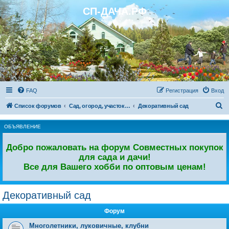
СП-ДАЧА.РФ
Регистрация
FAQ
Р
е
г
и
с
т
р
а
ц
и
я
Вход
П
Список форумов
Сад, огород, участок. Дачный форум.
Декоративный сад
о
ОБЪЯВЛЕНИЕ
и
с
Добро пожаловать на форум Совместных покупок
к
для сада и дачи!
Все для Вашего хобби по оптовым ценам!
Декоративный сад
Форум
Многолетники, луковичные, клубни