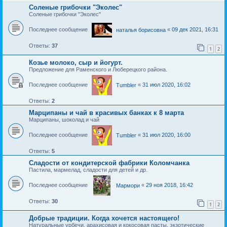
Соленые грибочки "Эколес"
Соленые грибочки "Эколес"
Последнее сообщение
«
09 дек 2021, 16:31
наталья борисовна
Ответы:
37
1
2
Козье молоко, сыр и йогурт.
Предложение для Раменского и Люберецкого района.
Последнее сообщение
«
31 июл 2020, 16:02
Tumbler
Ответы:
2
Марципаны и чай в красивых банках к 8 марта
Марципаны, шоколад и чай
Последнее сообщение
«
31 июл 2020, 16:00
Tumbler
Ответы:
5
Сладости от кондитерской фабрики Коломчанка
Пастила, мармелад, сладости для детей и др.
Последнее сообщение
«
29 ноя 2018, 16:42
Мармори
Ответы:
30
1
2
Добрые традиции. Когда хочется настоящего!
Натуральные урбечи, арахисовая и кокосовая пасты, экзотические