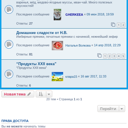
варенья, мёд, медово-ягодные муссы, иван-чай. Много полезных
вкусностей!
Последнее сообщение
«
09 июн 2018, 19:59
GHERKEEA
Ответы:
27
1
2
Домашние сладости от Н.В.
Имбирные пряники, печатные пряники с начинкой, нежнейший зефир
Последнее сообщение
«
14 апр 2018, 22:29
Наталья Волкова
Ответы:
81
1
2
3
4
5
“Продукты XXII века”
“Продукты XXII века”
Последнее сообщение
«
16 авг 2017, 11:33
клара15
Ответы:
6
Новая тема
Н
о
в
а
я
т
е
м
а
20 тем • Страница
1
из
1
Перейти
ПРАВА ДОСТУПА
Вы
не можете
начинать темы