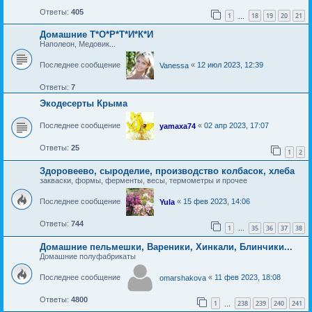
Ответы:
405
1
18
19
20
21
…
Домашние Т*О*Р*Т*И*К*И
Наполеон, Медовик...
Последнее сообщение
«
12 июл 2023, 12:39
Vanessa
Ответы:
7
Экодесерты Крыма
Последнее сообщение
«
02 апр 2023, 17:07
yamaxa74
Ответы:
25
1
2
Здоровеево, сыроделие, производство колбасок, хлеба
закваски, формы, ферменты, весы, термометры и прочее
Последнее сообщение
«
15 фев 2023, 14:06
Yula
Ответы:
744
1
35
36
37
38
…
Домашние пельмешки, Вареники, Хинкали, Блинчики...
Домашние полуфабрикаты
Последнее сообщение
«
11 фев 2023, 18:08
omarshakova
Ответы:
4800
1
238
239
240
241
…