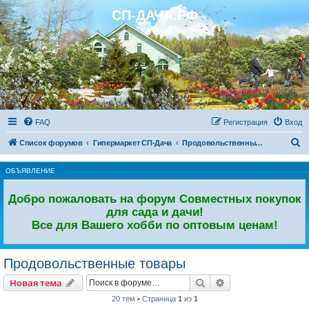
СП-ДАЧА.РФ
Регистрация
FAQ
Р
е
г
и
с
т
р
а
ц
и
я
Вход
П
Список форумов
Гипермаркет СП-Дача
Продовольственные товары
о
ОБЪЯВЛЕНИЕ
и
с
Добро пожаловать на форум Совместных покупок
к
для сада и дачи!
Все для Вашего хобби по оптовым ценам!
Продовольственные товары
Новая тема
Поиск
Расширенный пои
Н
о
в
а
я
т
е
м
а
20 тем • Страница
1
из
1