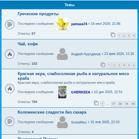
Темы
Греческие продукты
Последнее сообщение
«
16 июл 2026, 21:56
yamaxa74
Ответы:
67
1
2
3
4
Чай, кофе
Последнее сообщение
«
23 фев 2026, 12:16
Андрей Нуртдинов
Ответы:
103
1
2
3
4
5
6
Красная икра, слабосоленая рыба и натуральное мясо
краба
Красная икра, слабосоленая рыба и натуральное мясо краба
Последнее сообщение
«
22 дек 2025, 22:51
GHERKEEA
Ответы:
784
1
37
38
39
40
…
Коломенские сладости без сахара
Последнее сообщение
«
31 янв 2025, 22:33
SvetaMiss
Ответы:
4