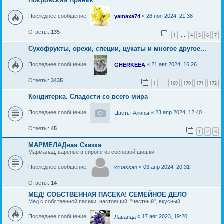
Покровский Пряник
Последнее сообщение
«
28 ноя 2024, 21:38
yamaxa74
Ответы:
135
1
4
5
6
7
…
Сухофрукты, орехи, специи, цукаты и многое другое...
Последнее сообщение
«
21 авг 2024, 16:26
GHERKEEA
Ответы:
3435
1
169
170
171
172
…
Кондитерка. Сладости со всего мира
Последнее сообщение
«
23 апр 2024, 12:40
Цветы-Алины
Ответы:
45
1
2
3
МАРМЕЛАДная Сказка
Мармалад, варенье в сиропе из сосновой шишки
Последнее сообщение
«
03 апр 2024, 20:31
kruassan
Ответы:
14
МЕД! СОБСТВЕННАЯ ПАСЕКА! СЕМЕЙНОЕ ДЕЛО
Мед с собственной пасеки, настоящий, "честный", вкусный
Последнее сообщение
«
17 авг 2023, 19:20
Лаванда