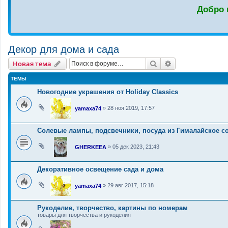
Добро 
Декор для дома и сада
Новая тема
Поиск
Расширенный п
Н
о
в
а
я
т
е
м
а
ТЕМЫ
Новогодние украшения от Holiday Classics
»
28 ноя 2019, 17:57
yamaxa74
Солевые лампы, подсвечники, посуда из Гималайское со
»
05 дек 2023, 21:43
GHERKEEA
Декоративное освещение сада и дома
»
29 авг 2017, 15:18
yamaxa74
Рукоделие, творчество, картины по номерам
товары для творчества и рукоделия