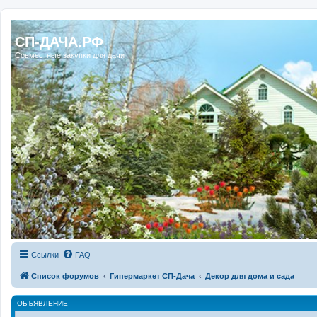
Регистрация
СП-ДАЧА.РФ
Совместные закупки для дачи
Ссылки
FAQ
Список форумов
Гипермаркет СП-Дача
Декор для дома и сада
ОБЪЯВЛЕНИЕ