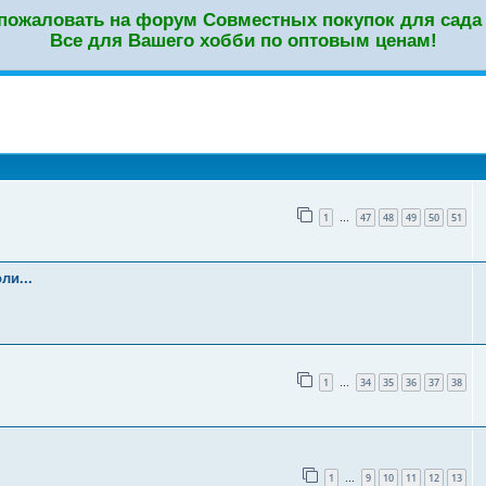
пожаловать на форум Совместных покупок для сада 
Все для Вашего хобби по оптовым ценам!
оиск
1
47
48
49
50
51
…
ли...
1
34
35
36
37
38
…
1
9
10
11
12
13
…