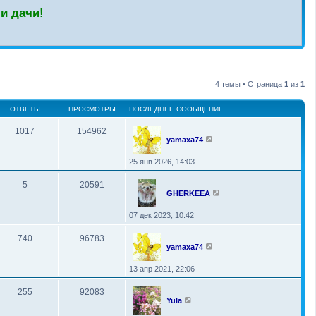
и дачи!
4 темы • Страница
1
из
1
ОТВЕТЫ
ПРОСМОТРЫ
ПОСЛЕДНЕЕ СООБЩЕНИЕ
1017
154962
yamaxa74
25 янв 2026, 14:03
5
20591
GHERKEEA
07 дек 2023, 10:42
740
96783
yamaxa74
13 апр 2021, 22:06
255
92083
Yula